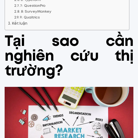
6: Typeform
7: QuestionPro
8: SurveyMonkey
9: Qualtrics
Kết luận
Tại sao cần
nghiên cứu thị
trường?