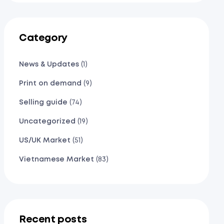
Category
News & Updates
(1)
Print on demand
(9)
Selling guide
(74)
Uncategorized
(19)
US/UK Market
(51)
Vietnamese Market
(83)
Recent posts