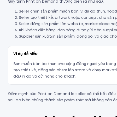
Quy trình Print on Demand thường diễn ra như sau:
Seller chọn sản phẩm muốn bán, ví dụ áo thun, hood
Seller tạo thiết kế, artwork hoặc concept cho sản 
Seller đăng sản phẩm lên website, marketplace hoặ
Khi khách đặt hàng, đơn hàng được gửi đến supplier
Supplier sản xuất/in sản phẩm, đóng gói và giao ch
Ví dụ dễ hiểu:
Bạn muốn bán áo thun cho cộng đồng người yêu bóng đá
tạo thiết kế, đăng sản phẩm lên store và chạy marketi
đầu in áo và gửi hàng cho khách.
Điểm mạnh của Print on Demand là seller có thể bắt đầu
sau đó biến chúng thành sản phẩm thật mà không cần ôm