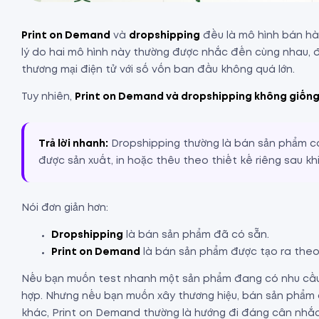
Print on Demand
và
dropshipping
đều là mô hình bán hàn
lý do hai mô hình này thường được nhắc đến cùng nhau, đ
thương mại điện tử với số vốn ban đầu không quá lớn.
Tuy nhiên,
Print on Demand và dropshipping không giốn
Trả lời nhanh:
Dropshipping thường là bán sản phẩm có
được sản xuất, in hoặc thêu theo thiết kế riêng sau kh
Nói đơn giản hơn:
Dropshipping
là bán sản phẩm đã có sẵn.
Print on Demand
là bán sản phẩm được tạo ra theo t
Nếu bạn muốn test nhanh một sản phẩm đang có nhu cầu tr
hợp. Nhưng nếu bạn muốn xây thương hiệu, bán sản phẩm có
khác, Print on Demand thường là hướng đi đáng cân nhắc