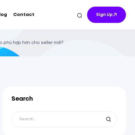
log
Contact
Sign Up
 phù hợp hơn cho seller mới?
Search