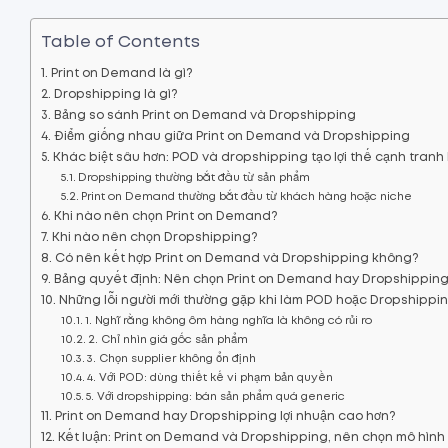
Table of Contents
Print on Demand là gì?
Dropshipping là gì?
Bảng so sánh Print on Demand và Dropshipping
Điểm giống nhau giữa Print on Demand và Dropshipping
Khác biệt sâu hơn: POD và dropshipping tạo lợi thế cạnh tran
Dropshipping thường bắt đầu từ sản phẩm
Print on Demand thường bắt đầu từ khách hàng hoặc niche
Khi nào nên chọn Print on Demand?
Khi nào nên chọn Dropshipping?
Có nên kết hợp Print on Demand và Dropshipping không?
Bảng quyết định: Nên chọn Print on Demand hay Dropshippin
Những lỗi người mới thường gặp khi làm POD hoặc Dropshippi
1. Nghĩ rằng không ôm hàng nghĩa là không có rủi ro
2. Chỉ nhìn giá gốc sản phẩm
3. Chọn supplier không ổn định
4. Với POD: dùng thiết kế vi phạm bản quyền
5. Với dropshipping: bán sản phẩm quá generic
Print on Demand hay Dropshipping lợi nhuận cao hơn?
Kết luận: Print on Demand và Dropshipping, nên chọn mô hình