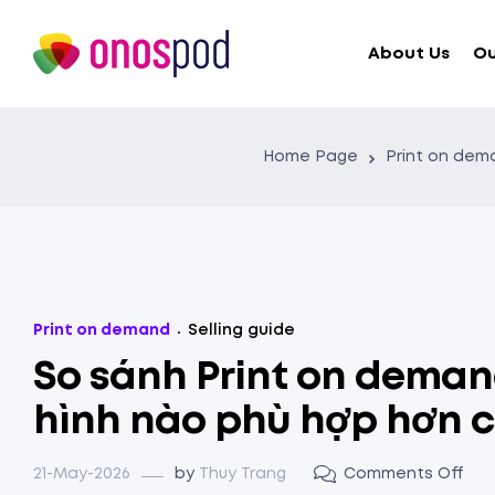
About Us
Ou
Home Page
Print on dem
Print on demand
Selling guide
So sánh Print on deman
hình nào phù hợp hơn c
21-May-2026
by
Thuy Trang
Comments Off