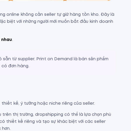
g online không cần seller tự giữ hàng tồn kho. Đây là
ặc biệt với những người mới muốn bắt đầu kinh doanh
g nhau
.
 sẵn từ supplier. Print on Demand là bán sản phẩm
i có đơn hàng.
hiết kế, ý tưởng hoặc niche riêng của seller.
ên thị trường, dropshipping có thể là lựa chọn phù
 thiết kế riêng và tạo sự khác biệt với các seller
 hơn.