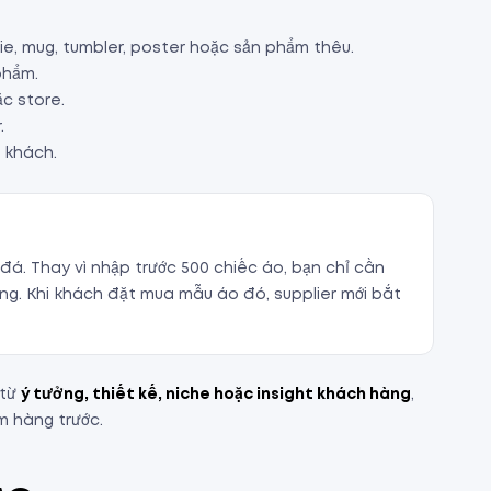
ie, mug, tumbler, poster hoặc sản phẩm thêu.
phẩm.
c store.
.
o khách.
. Thay vì nhập trước 500 chiếc áo, bạn chỉ cần
ng. Khi khách đặt mua mẫu áo đó, supplier mới bắt
 từ
ý tưởng, thiết kế, niche hoặc insight khách hàng
,
 hàng trước.