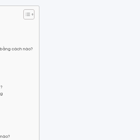
h bằng cách nào?
g?
ng
 nào?