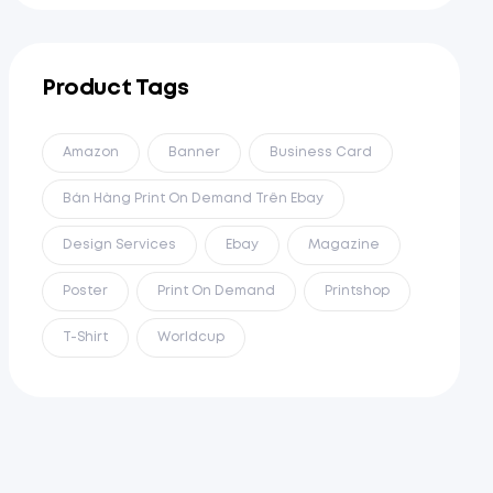
Product Tags
Amazon
Banner
Business Card
Bán Hàng Print On Demand Trên Ebay
Design Services
Ebay
Magazine
Poster
Print On Demand
Printshop
T-Shirt
Worldcup