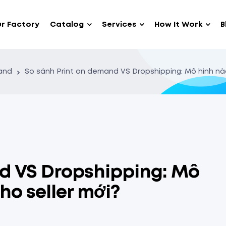
r Factory
Catalog
Services
How It Work
B
and
So sánh Print on demand VS Dropshipping: Mô hình nào
d VS Dropshipping: Mô
ho seller mới?