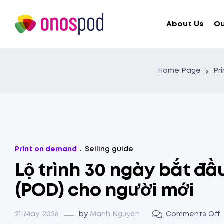
About Us
Ou
Home Page
Pr
Print on demand
Selling guide
Lộ trình 30 ngày bắt đ
(POD) cho người mới
21-May-2026
by
Manh Nguyen
Comments Off