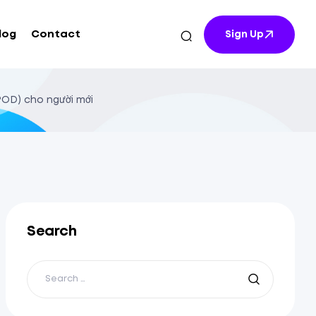
log
Contact
Sign Up
POD) cho người mới
Search