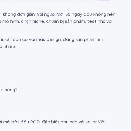
ì không đơn giản. Với người mới, 30 ngày đầu không nên
ểu mô hình, chọn niche, chuẩn bị sản phẩm, test nhỏ và
hĩ: chỉ cần có vài mẫu design, đăng sản phẩm lên
á nhiều.
e riêng?
ời mới bắt đầu POD, đặc biệt phù hợp với seller Việt