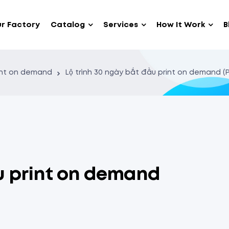
r Factory
Catalog
Services
How It Work
B
int on demand
Lộ trình 30 ngày bắt đầu print on demand (
ầu print on demand