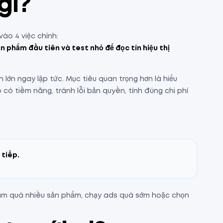
gì?
ào 4 việc chính:
n phẩm đầu tiên và test nhỏ để đọc tín hiệu thị
 lớn ngay lập tức. Mục tiêu quan trọng hơn là hiểu
có tiềm năng, tránh lỗi bản quyền, tính đúng chi phí
 tiếp.
làm quá nhiều sản phẩm, chạy ads quá sớm hoặc chọn