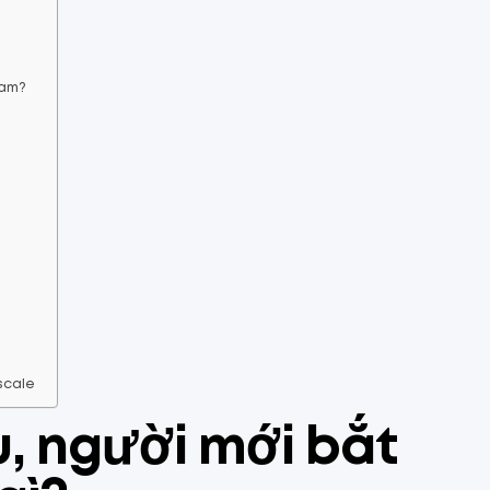
Nam?
scale
, người mới bắt