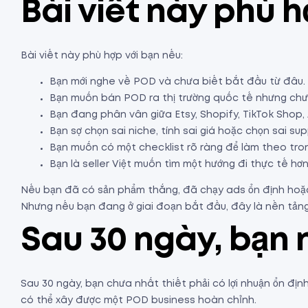
Bài viết này phù h
Bài viết này phù hợp với bạn nếu:
Bạn mới nghe về POD và chưa biết bắt đầu từ đâu.
Bạn muốn bán POD ra thị trường quốc tế nhưng chư
Bạn đang phân vân giữa Etsy, Shopify, TikTok Shop,
Bạn sợ chọn sai niche, tính sai giá hoặc chọn sai supp
Bạn muốn có một checklist rõ ràng để làm theo tro
Bạn là seller Việt muốn tìm một hướng đi thực tế hơn
Nếu bạn đã có sản phẩm thắng, đã chạy ads ổn định hoặc 
Nhưng nếu bạn đang ở giai đoạn bắt đầu, đây là nền tảng
Sau 30 ngày, bạn 
Sau 30 ngày, bạn chưa nhất thiết phải có lợi nhuận ổn đị
có thể xây được một POD business hoàn chỉnh.