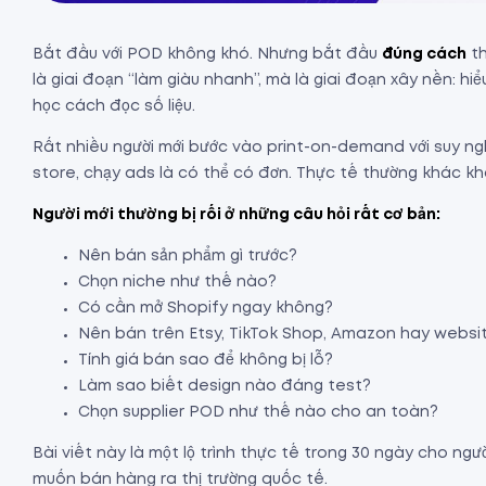
Bắt đầu với POD không khó. Nhưng bắt đầu
đúng cách
th
là giai đoạn “làm giàu nhanh”, mà là giai đoạn xây nền: hi
học cách đọc số liệu.
Rất nhiều người mới bước vào print-on-demand với suy ng
store, chạy ads là có thể có đơn. Thực tế thường khác kh
Người mới thường bị rối ở những câu hỏi rất cơ bản:
Nên bán sản phẩm gì trước?
Chọn niche như thế nào?
Có cần mở Shopify ngay không?
Nên bán trên Etsy, TikTok Shop, Amazon hay websit
Tính giá bán sao để không bị lỗ?
Làm sao biết design nào đáng test?
Chọn supplier POD như thế nào cho an toàn?
Bài viết này là một lộ trình thực tế trong 30 ngày cho ngư
muốn bán hàng ra thị trường quốc tế.