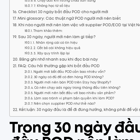
6. Chạy ads khi listing chưa sẵn sàng
7. Không học từ số liệu
Checklist 30 ngày bắt đầu POD cho người mới
Mini glossary: Các thuật ngữ POD người mới nên biết
Khi nào người mới nên làm việc với supplier POD/EOD tại Việt 
Tham khảo thêm:
Sau 30 ngày, người mới nên làm gì tiếp?
1. Nhân rộng cái có tín hiệu
2. Cắt bỏ cái không hiệu quả
3. Xây quy trình lặp lại
Bảng ghi nhớ nhanh sau khi đọc bài này
FAQ: Câu hỏi thường gặp khi bắt đầu POD
Người mới bắt đầu POD cần bao nhiêu vốn?
30 ngày có đủ để có đơn hàng POD không?
Người mới nên bán POD trên Etsy hay Shopify?
Có nên chạy ads ngay trong tháng đầu tiên không?
Người mới nên bắt đầu với bao nhiêu sản phẩm?
Làm sao tránh vi phạm bản quyền khi làm POD?
Nên chọn supplier POD như thế nào?
Kết luận: 30 ngày đầu là để đi đúng hướng, không phải để vội 
Trong 30 ngày đầu