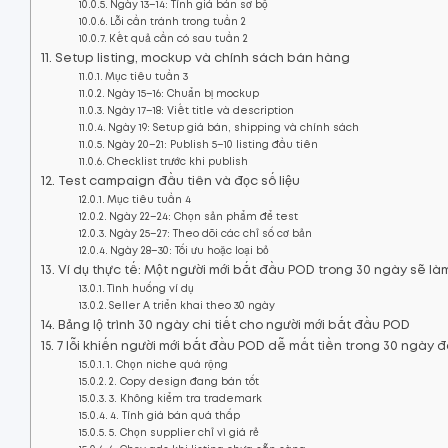
Ngày 13–14: Tính giá bán sơ bộ
Lỗi cần tránh trong tuần 2
Kết quả cần có sau tuần 2
Setup listing, mockup và chính sách bán hàng
Mục tiêu tuần 3
Ngày 15–16: Chuẩn bị mockup
Ngày 17–18: Viết title và description
Ngày 19: Setup giá bán, shipping và chính sách
Ngày 20–21: Publish 5–10 listing đầu tiên
Checklist trước khi publish
Test campaign đầu tiên và đọc số liệu
Mục tiêu tuần 4
Ngày 22–24: Chọn sản phẩm để test
Ngày 25–27: Theo dõi các chỉ số cơ bản
Ngày 28–30: Tối ưu hoặc loại bỏ
Ví dụ thực tế: Một người mới bắt đầu POD trong 30 ngày sẽ làm
Tình huống ví dụ
Seller A triển khai theo 30 ngày
Bảng lộ trình 30 ngày chi tiết cho người mới bắt đầu POD
7 lỗi khiến người mới bắt đầu POD dễ mất tiền trong 30 ngày 
1. Chọn niche quá rộng
2. Copy design đang bán tốt
3. Không kiểm tra trademark
4. Tính giá bán quá thấp
5. Chọn supplier chỉ vì giá rẻ