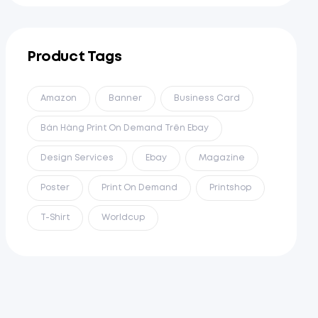
Product Tags
Amazon
Banner
Business Card
Bán Hàng Print On Demand Trên Ebay
Design Services
Ebay
Magazine
Poster
Print On Demand
Printshop
T-Shirt
Worldcup