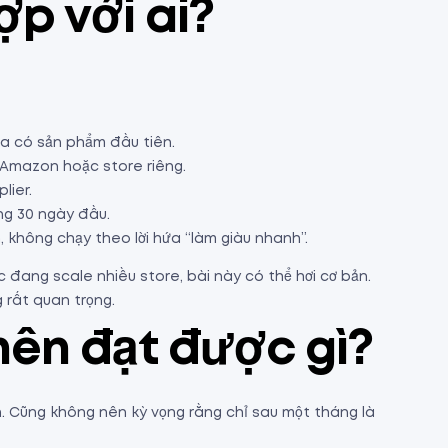
ợp với ai?
a có sản phẩm đầu tiên.
 Amazon hoặc store riêng.
lier.
ng 30 ngày đầu.
, không chạy theo lời hứa “làm giàu nhanh”.
đang scale nhiều store, bài này có thể hơi cơ bản.
 rất quan trọng.
nên đạt được gì?
nh. Cũng không nên kỳ vọng rằng chỉ sau một tháng là