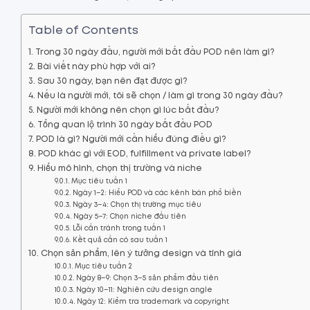
Table of Contents
Trong 30 ngày đầu, người mới bắt đầu POD nên làm gì?
Bài viết này phù hợp với ai?
Sau 30 ngày, bạn nên đạt được gì?
Nếu là người mới, tôi sẽ chọn / làm gì trong 30 ngày đầu?
Người mới không nên chọn gì lúc bắt đầu?
Tổng quan lộ trình 30 ngày bắt đầu POD
POD là gì? Người mới cần hiểu đúng điều gì?
POD khác gì với EOD, fulfillment và private label?
Hiểu mô hình, chọn thị trường và niche
Mục tiêu tuần 1
Ngày 1–2: Hiểu POD và các kênh bán phổ biến
Ngày 3–4: Chọn thị trường mục tiêu
Ngày 5–7: Chọn niche đầu tiên
Lỗi cần tránh trong tuần 1
Kết quả cần có sau tuần 1
Chọn sản phẩm, lên ý tưởng design và tính giá
Mục tiêu tuần 2
Ngày 8–9: Chọn 3–5 sản phẩm đầu tiên
Ngày 10–11: Nghiên cứu design angle
Ngày 12: Kiểm tra trademark và copyright