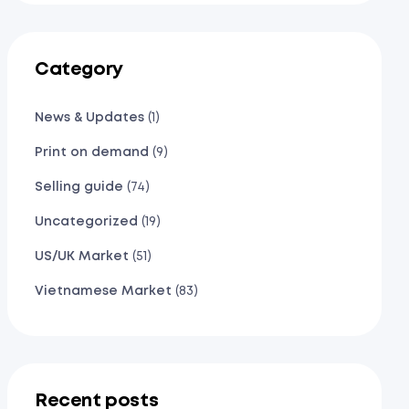
Category
News & Updates
(1)
Print on demand
(9)
Selling guide
(74)
Uncategorized
(19)
US/UK Market
(51)
Vietnamese Market
(83)
Recent posts