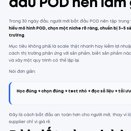
đầu POD nên làm 
Trong 30 ngày đầu, người mới bắt đầu POD nên tập trung v
hiểu mô hình POD, chọn một niche rõ ràng, chuẩn bị 3–5 sả
trường
.
Mục tiêu không phải là scale thật nhanh hay kiếm lợi nhuận
cách thị trường phản ứng với sản phẩm, biết sản phẩm nào 
và xây một quy trình có thể lặp lại.
Nói đơn giản:
Học đúng → chọn đúng → test nhỏ → đọc số liệu → tối ưu
Đây là cách bắt đầu an toàn hơn cho người mới, thay vì 
supplier chỉ vì giá rẻ.