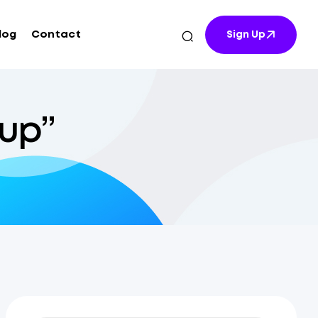
log
Contact
Sign Up
up”