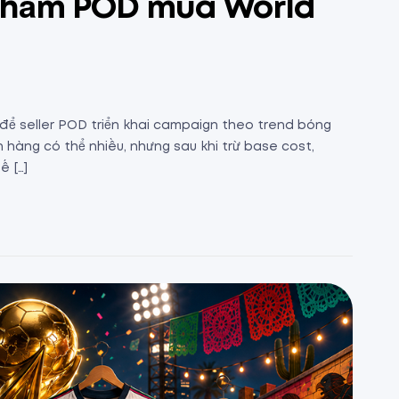
 phẩm POD mùa World
để seller POD triển khai campaign theo trend bóng
n hàng có thể nhiều, nhưng sau khi trừ base cost,
ế […]