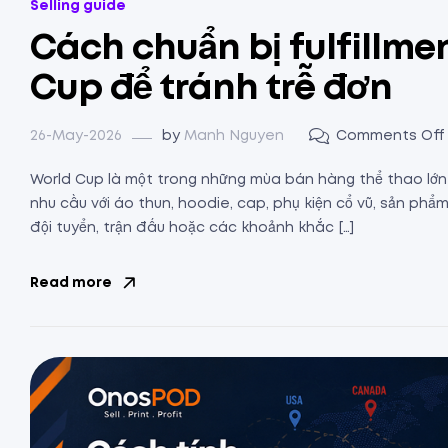
Selling guide
Cách chuẩn bị fulfillm
Cup để tránh trễ đơn
26-May-2026
by
Manh Nguyen
Comments Off
World Cup là một trong những mùa bán hàng thể thao lớn n
nhu cầu với áo thun, hoodie, cap, phụ kiện cổ vũ, sản p
đội tuyển, trận đấu hoặc các khoảnh khắc […]
Read more