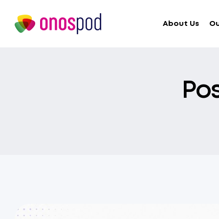
About Us
Ou
Po