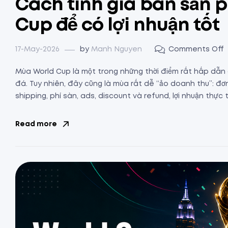
Cách tính giá bán sản
Cup để có lợi nhuận tốt
17-May-2026
by
Manh Nguyen
Comments Off
Mùa World Cup là một trong những thời điểm rất hấp dẫn 
đá. Tuy nhiên, đây cũng là mùa rất dễ “ảo doanh thu”: đơ
shipping, phí sàn, ads, discount và refund, lợi nhuận thực t
Read more