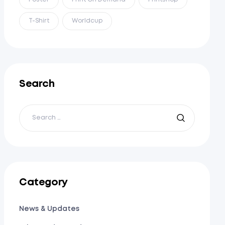
T-Shirt
Worldcup
Search
Category
News & Updates