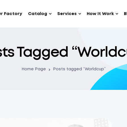
r Factory
Catalog
Services
How It Work
B
sts Tagged “Worldc
Home Page
Posts tagged “Worldcup”