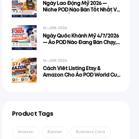
Ngày Lao Động Mỹ 2026 —
Niche POD Nào Bán Tốt Nhất Và
Cách Chuẩn Bị Từ Bây Giờ Để
Không Lỡ Peak
16-JUN-2026
Ngày Quốc Khánh Mỹ 4/7/2026
— Áo POD Nào Đang Bán Chạy,
Niche Nào An Toàn Và Phải List
Ngay Hôm Nay
16-JUN-2026
Cách Viết Listing Etsy &
Amazon Cho Áo POD World Cup
2026 — Title, Tags & Description
Để Rank Trong Peak Season
Product Tags
Amazon
Banner
Business Card