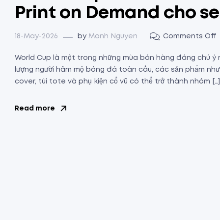
Print on Demand cho sel
18-May-2026
by
Manh Nguyen
Comments Off
World Cup là một trong những mùa bán hàng đáng chú ý n
lượng người hâm mộ bóng đá toàn cầu, các sản phẩm như á
cover, túi tote và phụ kiện cổ vũ có thể trở thành nhóm […]
Read more