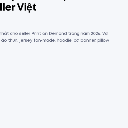
ler Việt
hất cho seller Print on Demand trong năm 2026. Với
o thun, jersey fan-made, hoodie, cờ, banner, pillow