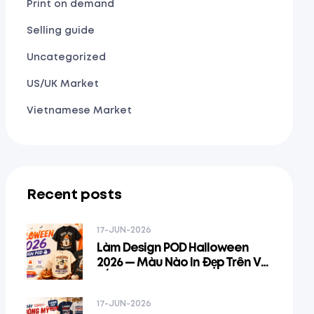
Print on demand
Selling guide
Uncategorized
US/UK Market
Vietnamese Market
Recent posts
17-JUN-2026
Làm Design POD Halloween
2026 — Màu Nào In Đẹp Trên Vải
Tối, Pattern Nào Bán Và Cách
Kết Hợp Spooky + Niche
17-JUN-2026
Identity