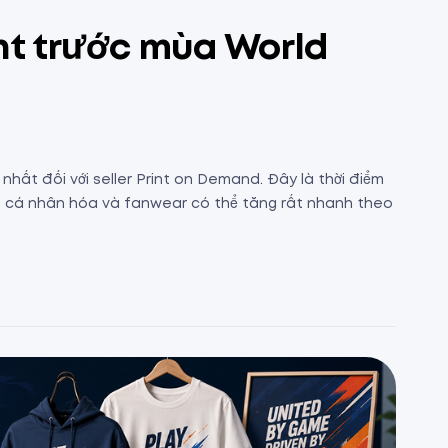
ent trước mùa World
hất đối với seller Print on Demand. Đây là thời điểm
hẩm cá nhân hóa và fanwear có thể tăng rất nhanh theo