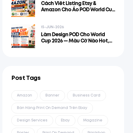
Cách Viết Listing Etsy &
Amazon Cho Áo POD World Cup
2026 — Title, Tags & Description
Để Rank Trong Peak Season
15-JUN-2026
Làm Design POD Cho World
Cup 2026 — Màu Cờ Nào Hot,
Pattern Nào Bán, Và Đường
Ranh Giới IP Ở Đâu
Post Tags
Amazon
Banner
Business Card
Bán Hàng Print On Demand Trên Ebay
Design Services
Ebay
Magazine
Poster
Print On Demand
Printshop