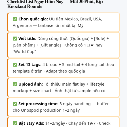
Checklist List Ngay Hôm Nay — Mất 30 Phút, Kịp
Knockout Rounds
Chọn quốc gia:
Ưu tiên Mexico, Brazil, USA,
Argentina — fanbase lớn nhất tại Mỹ
Viết title:
Dùng công thức [Quốc gia] + [Role] +
[Sản phẩm] + [Gift angle] · Không có “FIFA” hay
“World Cup”
Set 13 tags:
4 broad + 5 mid-tail + 4 long-tail theo
template ở trên · Adapt theo quốc gia
Upload ảnh:
Tối thiểu main flat lay + lifestyle
mockup + size chart · Ảnh thật từ sample nếu có
Set processing time:
3 ngày handling — buffer
cho Onospod production 1–2 ngày
Bật Etsy Ads:
$1–2/ngày · Chạy đến 19/7 · Check