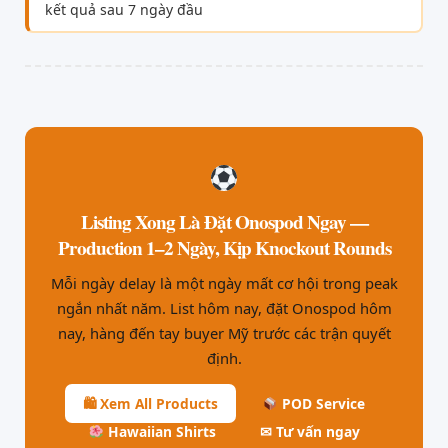
kết quả sau 7 ngày đầu
Listing Xong Là Đặt Onospod Ngay —
Production 1–2 Ngày, Kịp Knockout Rounds
Mỗi ngày delay là một ngày mất cơ hội trong peak
ngắn nhất năm. List hôm nay, đặt Onospod hôm
nay, hàng đến tay buyer Mỹ trước các trận quyết
định.
🛍 Xem All Products
POD Service
Hawaiian Shirts
✉ Tư vấn ngay