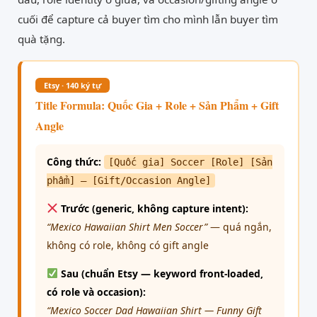
cuối để capture cả buyer tìm cho mình lẫn buyer tìm
quà tặng.
Etsy · 140 ký tự
Title Formula: Quốc Gia + Role + Sản Phẩm + Gift
Angle
Công thức:
[Quốc gia] Soccer [Role] [Sản
phẩm] — [Gift/Occasion Angle]
Trước (generic, không capture intent):
“Mexico Hawaiian Shirt Men Soccer”
— quá ngắn,
không có role, không có gift angle
Sau (chuẩn Etsy — keyword front-loaded,
có role và occasion):
“Mexico Soccer Dad Hawaiian Shirt — Funny Gift