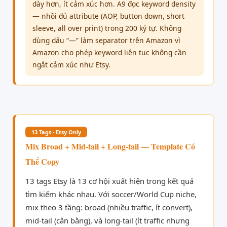
dày hơn, ít cảm xúc hơn. A9 đọc keyword density
— nhồi đủ attribute (AOP, button down, short
sleeve, all over print) trong 200 ký tự. Không
dùng dấu “—” làm separator trên Amazon vì
Amazon cho phép keyword liên tục không cần
ngắt cảm xúc như Etsy.
13 Tags · Etsy Only
Mix Broad + Mid-tail + Long-tail — Template Có
Thể Copy
13 tags Etsy là 13 cơ hội xuất hiện trong kết quả
tìm kiếm khác nhau. Với soccer/World Cup niche,
mix theo 3 tầng: broad (nhiều traffic, ít convert),
mid-tail (cân bằng), và long-tail (ít traffic nhưng