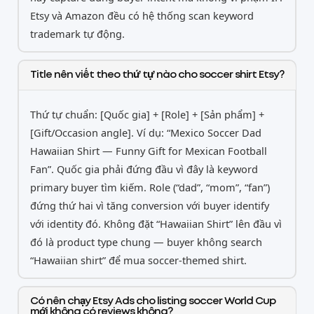
Etsy và Amazon đều có hệ thống scan keyword
trademark tự động.
Title nên viết theo thứ tự nào cho soccer shirt Etsy?
Thứ tự chuẩn: [Quốc gia] + [Role] + [Sản phẩm] +
[Gift/Occasion angle]. Ví dụ: “Mexico Soccer Dad
Hawaiian Shirt — Funny Gift for Mexican Football
Fan”. Quốc gia phải đứng đầu vì đây là keyword
primary buyer tìm kiếm. Role (“dad”, “mom”, “fan”)
đứng thứ hai vì tăng conversion với buyer identify
với identity đó. Không đặt “Hawaiian Shirt” lên đầu vì
đó là product type chung — buyer không search
“Hawaiian shirt” để mua soccer-themed shirt.
Có nên chạy Etsy Ads cho listing soccer World Cup
mới không có reviews không?