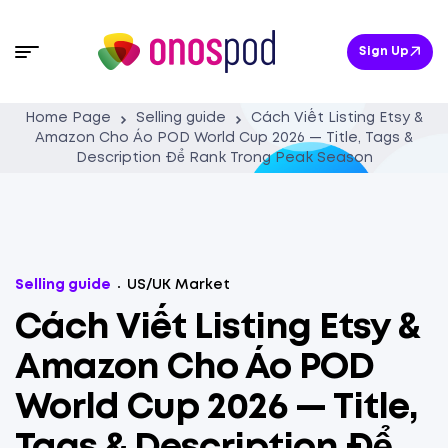
Sign Up
Home Page
Selling guide
Cách Viết Listing Etsy &
Amazon Cho Áo POD World Cup 2026 — Title, Tags &
Description Để Rank Trong Peak Season
Selling guide
US/UK Market
Cách Viết Listing Etsy &
Amazon Cho Áo POD
World Cup 2026 — Title,