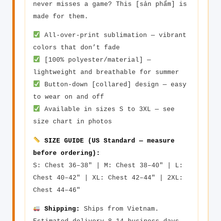
never misses a game? This [sản phẩm] is
made for them.
All-over-print sublimation — vibrant
colors that don’t fade
[100% polyester/material] —
lightweight and breathable for summer
Button-down [collared] design — easy
to wear on and off
Available in sizes S to 3XL — see
size chart in photos
SIZE GUIDE (US Standard — measure
before ordering):
S: Chest 36–38″ | M: Chest 38–40″ | L:
Chest 40–42″ | XL: Chest 42–44″ | 2XL:
Chest 44–46″
Shipping:
Ships from Vietnam.