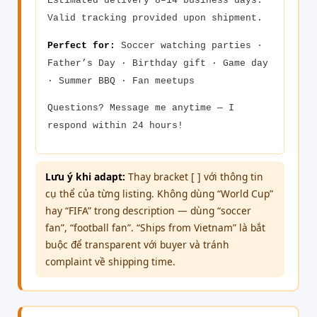
Estimated delivery 8–14 business days.
Valid tracking provided upon shipment.
Perfect for:
Soccer watching parties ·
Father’s Day · Birthday gift · Game day
· Summer BBQ · Fan meetups
Questions? Message me anytime — I
respond within 24 hours!
Lưu ý khi adapt:
Thay bracket [ ] với thông tin
cụ thể của từng listing. Không dùng “World Cup”
hay “FIFA” trong description — dùng “soccer
fan”, “football fan”. “Ships from Vietnam” là bắt
buộc để transparent với buyer và tránh
complaint về shipping time.