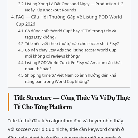
Listing Xong Là Đặt Onospod Ngay — Production 1–2
Ngày, Kịp Knockout Rounds
FAQ — Câu Hỏi Thường Gặp Về Listing POD World
Cup 2026
Có dùng chữ “World Cup” hay “FIFA” trong title và
tags Etsy không?
Title nên viết theo thứ tự nào cho soccer shirt Etsy?
Có nên chạy Etsy Ads cho listing soccer World Cup
mới không có reviews không?
Listing POD World Cup trên Etsy và Amazon cần khác
nhau thế nào?
Shipping time từ Việt Nam có ảnh hưởng đến khả
năng bán trong World Cup không?
Title Structure — Công Thức Và Ví Dụ Thực
Tế Cho Từng Platform
Title là thứ đầu tiên algorithm đọc và buyer nhìn thấy.
Với soccer/World Cup niche, title cần keyword chính ở
đầu, role identity ở giữa, và occasion/gifting angle ở