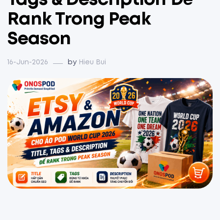
Tags & Description Để
Rank Trong Peak
Season
16-Jun-2026
by
Hieu Bui