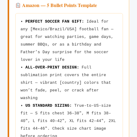
Amazon — 5 Bullet Points Template
•
PERFECT SOCCER FAN GIFT:
Ideal for
any [Mexico/Brazil/USA] football fan —
great for watching parties, game days,
summer BBQs, or as a birthday and
Father’s Day surprise for the soccer
lover in your life
•
ALL-OVER-PRINT DESIGN:
Full
sublimation print covers the entire
shirt — vibrant [country] colors that
won’t fade, peel, or crack after
washing
•
US STANDARD SIZING:
True-to-US-size
fit — S fits chest 36–38″, M fits 38–
40″, L fits 40–42″, XL fits 42–44″, 2XL
fits 44–46″. Check size chart image
before ordering