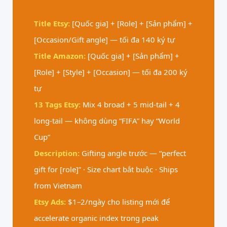
Title Etsy:
[Quốc gia] + [Role] + [Sản phẩm] +
[Occasion/Gift angle] — tối đa 140 ký tự
Title Amazon:
[Quốc gia] + [Sản phẩm] +
[Role] + [Style] + [Occasion] — tối đa 200 ký
tự
13 Tags Etsy:
Mix 4 broad + 5 mid-tail + 4
long-tail — không dùng “FIFA” hay “World
Cup”
Description:
Gifting angle trước — “perfect
gift for [role]” · Size chart bắt buộc · Ships
from Vietnam
Etsy Ads:
$1–2/ngày cho listing mới để
accelerate organic index trong peak