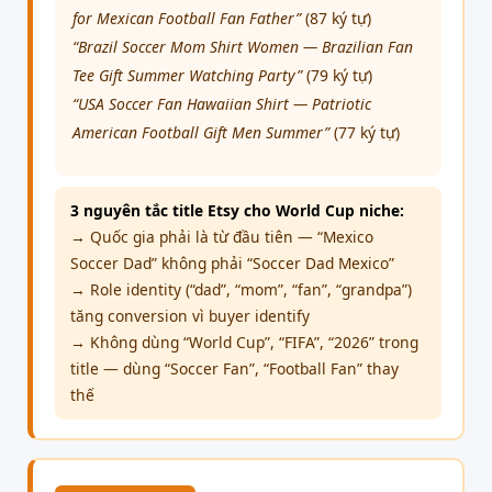
for Mexican Football Fan Father”
(87 ký tự)
“Brazil Soccer Mom Shirt Women — Brazilian Fan
Tee Gift Summer Watching Party”
(79 ký tự)
“USA Soccer Fan Hawaiian Shirt — Patriotic
American Football Gift Men Summer”
(77 ký tự)
3 nguyên tắc title Etsy cho World Cup niche:
→ Quốc gia phải là từ đầu tiên — “Mexico
Soccer Dad” không phải “Soccer Dad Mexico”
→ Role identity (“dad”, “mom”, “fan”, “grandpa”)
tăng conversion vì buyer identify
→ Không dùng “World Cup”, “FIFA”, “2026” trong
title — dùng “Soccer Fan”, “Football Fan” thay
thế