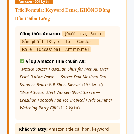
Amazon · 200 ký tự
Title Formula: Keyword Dense, KHÔNG Dùng
Dấu Chấm Lửng
Công thức Amazon:
[Quốc gia] Soccer
[Sản phẩm] [Style] for [Gender] —
[Role] [Occasion] [Attribute]
Ví dụ Amazon title chuẩn A9:
“Mexico Soccer Hawaiian Shirt for Men All Over
Print Button Down — Soccer Dad Mexican Fan
Summer Beach Gift Short Sleeve”
(155 ký tự)
“Brazil Soccer Shirt Women Short Sleeve —
Brazilian Football Fan Tee Tropical Pride Summer
Watching Party Gift”
(112 ký tự)
Khác với Etsy:
Amazon title dài hơn, keyword