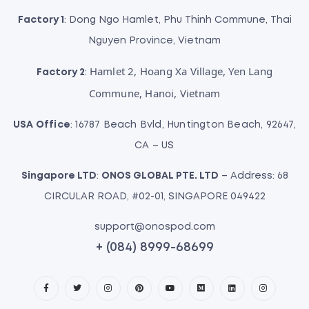
Factory 1
: Dong Ngo Hamlet, Phu Thinh Commune, Thai
Nguyen Province, Vietnam
Hamlet 2, Hoang Xa Village, Yen Lang
Factory 2
:
Commune, Hanoi, Vietnam
USA Office
: 16787 Beach Bvld, Huntington Beach, 92647,
CA – US
Singapore LTD
:
ONOS GLOBAL PTE. LTD
– Address: 68
CIRCULAR ROAD, #02-01, SINGAPORE 049422
support@onospod.com
+ (084) 8999-68699