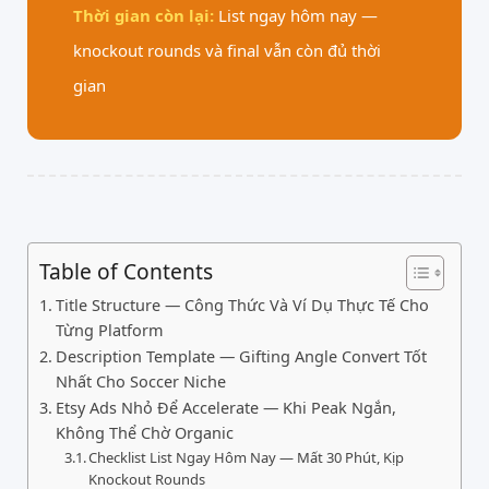
Thời gian còn lại:
List ngay hôm nay —
knockout rounds và final vẫn còn đủ thời
gian
Table of Contents
Title Structure — Công Thức Và Ví Dụ Thực Tế Cho
Từng Platform
Description Template — Gifting Angle Convert Tốt
Nhất Cho Soccer Niche
Etsy Ads Nhỏ Để Accelerate — Khi Peak Ngắn,
Không Thể Chờ Organic
Checklist List Ngay Hôm Nay — Mất 30 Phút, Kịp
Knockout Rounds