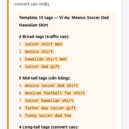
convert cao nhất).
Template 13 tags — Ví dụ: Mexico Soccer Dad
Hawaiian Shirt
4 Broad tags (traffic cao):
1.
soccer shirt men
2.
mexico shirt
3.
hawaiian shirt men
4.
soccer dad gift
5 Mid-tail tags (cân bằng):
5.
mexico soccer dad shirt
6.
mexican football fan shirt
7.
soccer hawaiian shirt
8.
father day soccer gift
9.
funny soccer dad tee
4 Long-tail tags (convert cao):