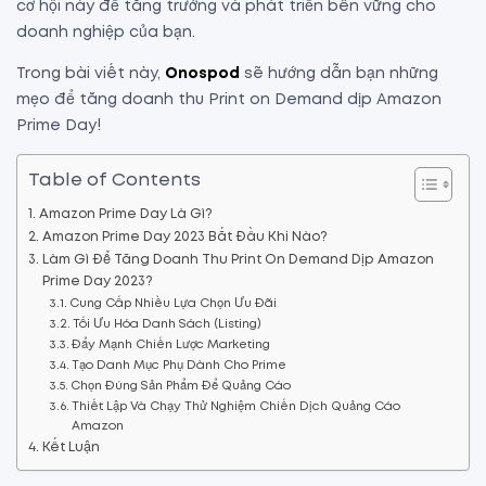
cơ hội này để tăng trưởng và phát triển bền vững cho
doanh nghiệp của bạn.
Trong bài viết này,
Onospod
sẽ hướng dẫn bạn những
mẹo để tăng doanh thu Print on Demand dịp Amazon
Prime Day!
Table of Contents
Amazon Prime Day Là Gì?
Amazon Prime Day 2023 Bắt Đầu Khi Nào?
Làm Gì Để Tăng Doanh Thu Print On Demand Dịp Amazon
Prime Day 2023?
Cung Cấp Nhiều Lựa Chọn Ưu Đãi
Tối Ưu Hóa Danh Sách (Listing)
Đẩy Mạnh Chiến Lược Marketing
Tạo Danh Mục Phụ Dành Cho Prime
Chọn Đúng Sản Phẩm Để Quảng Cáo
Thiết Lập Và Chạy Thử Nghiệm Chiến Dịch Quảng Cáo
Amazon
Kết Luận