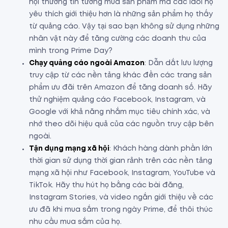
hội thường tin tưởng mua sản phẩm mà các idol họ
yêu thích giới thiệu hơn là những sản phẩm họ thấy
từ quảng cáo. Vậy tại sao bạn không sử dụng những
nhân vật này để tăng cường các doanh thu của
mình trong Prime Day?
Chạy quảng cáo ngoài Amazon
: Dẫn dắt lưu lượng
truy cập từ các nền tảng khác đến các trang sản
phẩm ưu đãi trên Amazon để tăng doanh số. Hãy
thử nghiệm quảng cáo Facebook, Instagram, và
Google với khả năng nhắm mục tiêu chính xác, và
nhớ theo dõi hiệu quả của các nguồn truy cập bên
ngoài.
Tận dụng mạng xã hội
: Khách hàng dành phần lớn
thời gian sử dụng thời gian rảnh trên các nền tảng
mạng xã hội như Facebook, Instagram, YouTube và
TikTok. Hãy thu hút họ bằng các bài đăng,
Instagram Stories, và video ngắn giới thiệu về các
ưu đã khi mua sắm trong ngày Prime, để thôi thúc
nhu cầu mua sắm của họ.