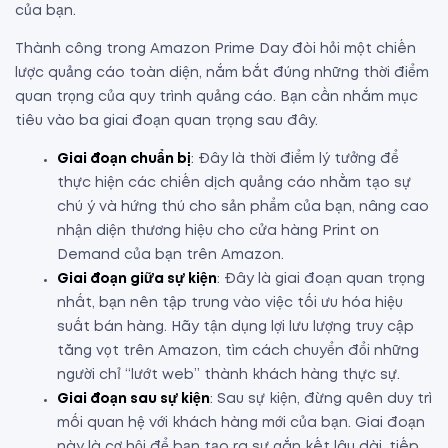
của bạn.
Thành công trong Amazon Prime Day đòi hỏi một chiến
lược quảng cáo toàn diện, nắm bắt đúng những thời điểm
quan trọng của quy trình quảng cáo. Bạn cần nhắm mục
tiêu vào ba giai đoạn quan trọng sau đây.
Giai đoạn chuẩn bị
: Đây là thời điểm lý tưởng để
thực hiện các chiến dịch quảng cáo nhằm tạo sự
chú ý và hứng thú cho sản phẩm của bạn, nâng cao
nhận diện thương hiệu cho cửa hàng Print on
Demand của bạn trên Amazon.
Giai đoạn giữa sự kiện
: Đây là giai đoạn quan trọng
nhất, bạn nên tập trung vào việc tối ưu hóa hiệu
suất bán hàng. Hãy tận dụng lợi lưu lượng truy cập
tăng vọt trên Amazon, tìm cách chuyển đổi những
người chỉ “lướt web” thành khách hàng thực sự.
Giai đoạn sau sự kiện
: Sau sự kiện, đừng quên duy trì
mối quan hệ với khách hàng mới của bạn. Giai đoạn
này là cơ hội để bạn tạo ra sự gắn kết lâu dài, tiếp