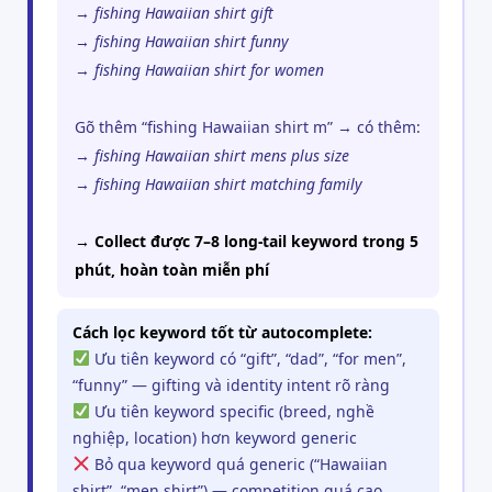
→
fishing Hawaiian shirt gift
→
fishing Hawaiian shirt funny
→
fishing Hawaiian shirt for women
Gõ thêm “fishing Hawaiian shirt m” → có thêm:
→
fishing Hawaiian shirt mens plus size
→
fishing Hawaiian shirt matching family
→ Collect được 7–8 long-tail keyword trong 5
phút, hoàn toàn miễn phí
Cách lọc keyword tốt từ autocomplete:
Ưu tiên keyword có “gift”, “dad”, “for men”,
“funny” — gifting và identity intent rõ ràng
Ưu tiên keyword specific (breed, nghề
nghiệp, location) hơn keyword generic
Bỏ qua keyword quá generic (“Hawaiian
shirt”, “men shirt”) — competition quá cao