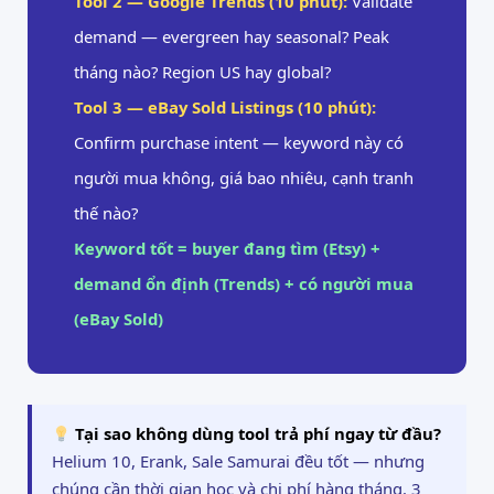
Tool 2 — Google Trends (10 phút):
Validate
demand — evergreen hay seasonal? Peak
tháng nào? Region US hay global?
Tool 3 — eBay Sold Listings (10 phút):
Confirm purchase intent — keyword này có
người mua không, giá bao nhiêu, cạnh tranh
thế nào?
Keyword tốt = buyer đang tìm (Etsy) +
demand ổn định (Trends) + có người mua
(eBay Sold)
Tại sao không dùng tool trả phí ngay từ đầu?
Helium 10, Erank, Sale Samurai đều tốt — nhưng
chúng cần thời gian học và chi phí hàng tháng. 3