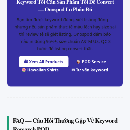
Keyword Tốt Cần Sản Phẩm Tốt Để Convert
— Onospod Lo Phần Đó
Bạn tìm được keyword đúng, viết listing đúng —
nhưng nếu sản phẩm thực tế màu lệch hay size sai
thì review tệ sẽ giết listing. Onospod đảm bảo
màu in đúng 95%+, size chuẩn ASTM US, QC 3
bước để listing convert thật.
🛍 Xem All Products
POD Service
Hawaiian Shirts
✉ Tư vấn keyword
FAQ — Câu Hỏi Thường Gặp Về Keyword
Research POD