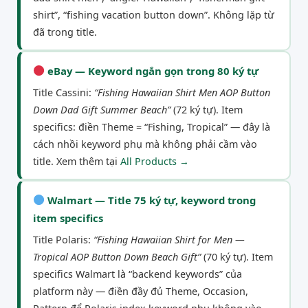
shirt”, “fishing vacation button down”. Không lặp từ
đã trong title.
eBay — Keyword ngắn gọn trong 80 ký tự
Title Cassini:
“Fishing Hawaiian Shirt Men AOP Button
Down Dad Gift Summer Beach”
(72 ký tự). Item
specifics: điền Theme = “Fishing, Tropical” — đây là
cách nhồi keyword phụ mà không phải cầm vào
title. Xem thêm tại
All Products →
Walmart — Title 75 ký tự, keyword trong
item specifics
Title Polaris:
“Fishing Hawaiian Shirt for Men —
Tropical AOP Button Down Beach Gift”
(70 ký tự). Item
specifics Walmart là “backend keywords” của
platform này — điền đầy đủ Theme, Occasion,