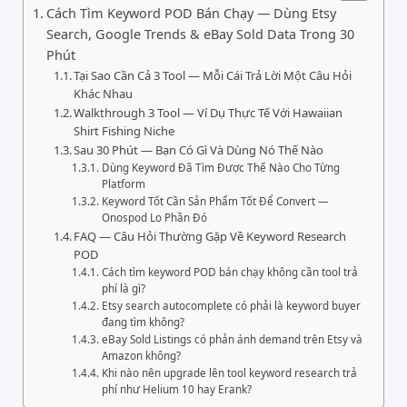
Cách Tìm Keyword POD Bán Chạy — Dùng Etsy
Search, Google Trends & eBay Sold Data Trong 30
Phút
Tại Sao Cần Cả 3 Tool — Mỗi Cái Trả Lời Một Câu Hỏi
Khác Nhau
Walkthrough 3 Tool — Ví Dụ Thực Tế Với Hawaiian
Shirt Fishing Niche
Sau 30 Phút — Bạn Có Gì Và Dùng Nó Thế Nào
Dùng Keyword Đã Tìm Được Thế Nào Cho Từng
Platform
Keyword Tốt Cần Sản Phẩm Tốt Để Convert —
Onospod Lo Phần Đó
FAQ — Câu Hỏi Thường Gặp Về Keyword Research
POD
Cách tìm keyword POD bán chạy không cần tool trả
phí là gì?
Etsy search autocomplete có phải là keyword buyer
đang tìm không?
eBay Sold Listings có phản ánh demand trên Etsy và
Amazon không?
Khi nào nên upgrade lên tool keyword research trả
phí như Helium 10 hay Erank?