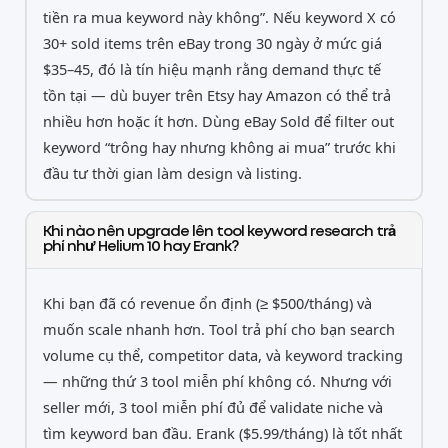
tiền ra mua keyword này không”. Nếu keyword X có
30+ sold items trên eBay trong 30 ngày ở mức giá
$35–45, đó là tín hiệu mạnh rằng demand thực tế
tồn tại — dù buyer trên Etsy hay Amazon có thể trả
nhiều hơn hoặc ít hơn. Dùng eBay Sold để filter out
keyword “trông hay nhưng không ai mua” trước khi
đầu tư thời gian làm design và listing.
Khi nào nên upgrade lên tool keyword research trả
phí như Helium 10 hay Erank?
Khi bạn đã có revenue ổn định (≥ $500/tháng) và
muốn scale nhanh hơn. Tool trả phí cho bạn search
volume cụ thể, competitor data, và keyword tracking
— những thứ 3 tool miễn phí không có. Nhưng với
seller mới, 3 tool miễn phí đủ để validate niche và
tìm keyword ban đầu. Erank ($5.99/tháng) là tốt nhất