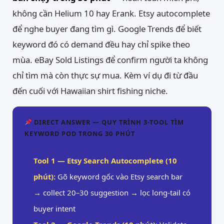
không cần Helium 10 hay Erank. Etsy autocomplete
để nghe buyer đang tìm gì. Google Trends để biết
keyword đó có demand đều hay chỉ spike theo
mùa. eBay Sold Listings để confirm người ta không
chỉ tìm mà còn thực sự mua. Kèm ví dụ đi từ đầu
đến cuối với Hawaiian shirt fishing niche.
DIRECT ANSWER — QUY TRÌNH 3-TOOL TÌM
KEYWORD POD TRONG 30 PHÚT
Tool 1 — Etsy Search Autocomplete (10
phút):
Gõ keyword gốc vào Etsy search bar
→ collect 20–30 suggestion → lọc long-tail có
buyer intent