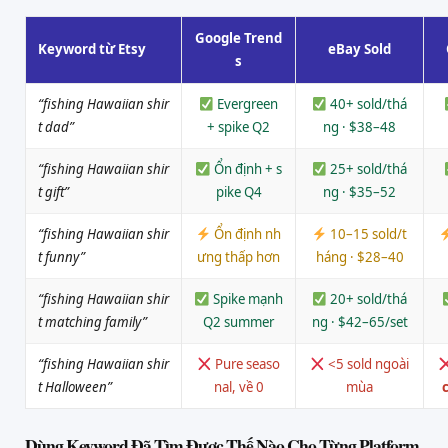
Google Trend
Keyword từ Etsy
eBay Sold
s
“fishing Hawaiian shir
Evergreen
40+ sold/thá
t dad”
+ spike Q2
ng · $38–48
“fishing Hawaiian shir
Ổn định + s
25+ sold/thá
t gift”
pike Q4
ng · $35–52
“fishing Hawaiian shir
Ổn định nh
10–15 sold/t
t funny”
ưng thấp hơn
háng · $28–40
“fishing Hawaiian shir
Spike mạnh
20+ sold/thá
t matching family”
Q2 summer
ng · $42–65/set
“fishing Hawaiian shir
Pure seaso
<5 sold ngoài
t Halloween”
nal, về 0
mùa
c
Dùng Keyword Đã Tìm Được Thế Nào Cho Từng Platform