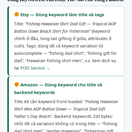
Etsy — Dùng keyword làm title và tags
Title:
“Fishing Hawaiian Shirt Dad Gift — Tropical AOP
Button Down Beach Shirt for Fisherman”
(keyword
chính ở đầu, long-tail gifting ở giữa, attributes ở
cuối). Tags: dùng tất cả keyword variation từ
autocomplete — “fishing dad shirt”, “fishing gift for
dad”, “Hawaiian fishing shirt men”, v.v. Xem dịch vụ
tại
POD Service →
Amazon — Dùng keyword cho title và
backend keywords
Title A9 cần keyword front-loaded:
“Fishing Hawaiian
Shirt Men AOP Button Down — Tropical Dad Gift
Father’s Day Beach”
. Backend keywords 250 bytes:
nhồi tất cả variation không có trong title — “fishing
dad shirt men”, “angler Hawaiian”, “fisherman gift