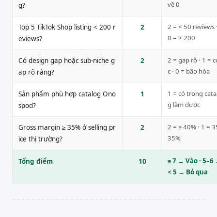
về 0
g?
2 = < 50 reviews 
Top 5 TikTok Shop listing < 200 r
2
0 = > 200
eviews?
2 = gap rõ · 1 = c
Có design gap hoặc sub-niche g
2
c · 0 = bão hòa
ap rõ ràng?
1 = có trong cata
Sản phẩm phù hợp catalog Ono
1
g làm được
spod?
2 = ≥ 40% · 1 = 
Gross margin ≥ 35% ở selling pr
2
35%
ice thị trường?
≥ 7 → Vào · 5–6 
Tổng điểm
10
< 5 → Bỏ qua