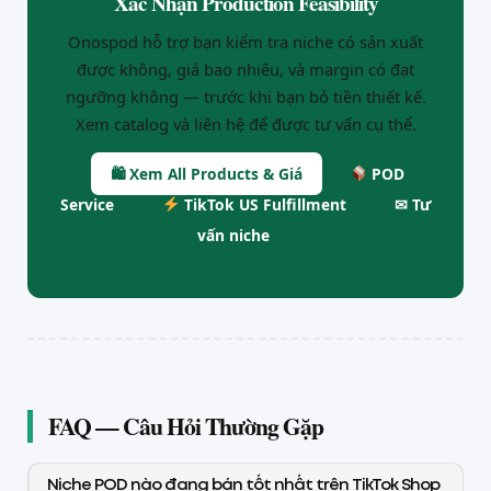
Xác Nhận Production Feasibility
Onospod hỗ trợ bạn kiểm tra niche có sản xuất
được không, giá bao nhiêu, và margin có đạt
ngưỡng không — trước khi bạn bỏ tiền thiết kế.
Xem catalog và liên hệ để được tư vấn cụ thể.
🛍 Xem All Products & Giá
POD
Service
TikTok US Fulfillment
✉ Tư
vấn niche
FAQ — Câu Hỏi Thường Gặp
Niche POD nào đang bán tốt nhất trên TikTok Shop