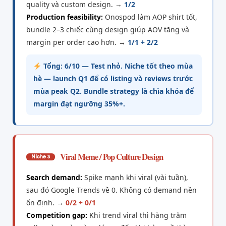
quality và custom design. →
1/2
Production feasibility:
Onospod làm AOP shirt tốt,
bundle 2–3 chiếc cùng design giúp AOV tăng và
margin per order cao hơn. →
1/1 + 2/2
Tổng: 6/10 — Test nhỏ. Niche tốt theo mùa
hè — launch Q1 để có listing và reviews trước
mùa peak Q2. Bundle strategy là chìa khóa để
margin đạt ngưỡng 35%+.
Viral Meme / Pop Culture Design
Niche 3
Search demand:
Spike mạnh khi viral (vài tuần),
sau đó Google Trends về 0. Không có demand nền
ổn định. →
0/2 + 0/1
Competition gap:
Khi trend viral thì hàng trăm