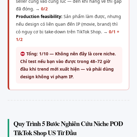
seller cùng vào cùng lúc — đến khi hàng về thì gap
đã đóng. →
0/2
Production feasibility:
Sản phẩm làm được, nhưng
nếu design có liên quan đến IP (movie, brand) thì
có nguy cơ bị take-down trên TikTok Shop. →
0/1 +
1/2
Tổng: 1/10 — Không nên đây là core niche.
Chỉ test nếu bạn vào được trong 48–72 giờ
đầu khi trend mới xuất hiện — và phải dùng
design không vi phạm IP.
Quy Trình 5 Bước Nghiên Cứu Niche POD
TikTok Shop US Từ Đầu