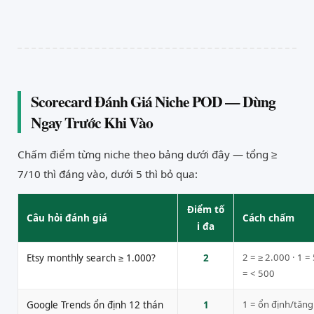
Scorecard Đánh Giá Niche POD — Dùng
Ngay Trước Khi Vào
Chấm điểm từng niche theo bảng dưới đây — tổng ≥
7/10 thì đáng vào, dưới 5 thì bỏ qua:
Điểm tố
Câu hỏi đánh giá
Cách chấm
i đa
2 = ≥ 2.000 · 1 =
Etsy monthly search ≥ 1.000?
2
= < 500
1 = ổn định/tăng 
Google Trends ổn định 12 thán
1