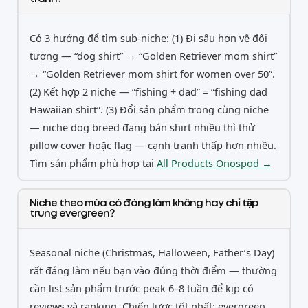
Có 3 hướng để tìm sub-niche: (1) Đi sâu hơn về đối
tượng — “dog shirt” → “Golden Retriever mom shirt”
→ “Golden Retriever mom shirt for women over 50”.
(2) Kết hợp 2 niche — “fishing + dad” = “fishing dad
Hawaiian shirt”. (3) Đổi sản phẩm trong cùng niche
— niche dog breed đang bán shirt nhiều thì thử
pillow cover hoặc flag — cạnh tranh thấp hơn nhiều.
Tìm sản phẩm phù hợp tại
All Products Onospod →
Niche theo mùa có đáng làm không hay chỉ tập
trung evergreen?
Seasonal niche (Christmas, Halloween, Father’s Day)
rất đáng làm nếu bạn vào đúng thời điểm — thường
cần list sản phẩm trước peak 6–8 tuần để kịp có
reviews và ranking. Chiến lược tốt nhất: evergreen