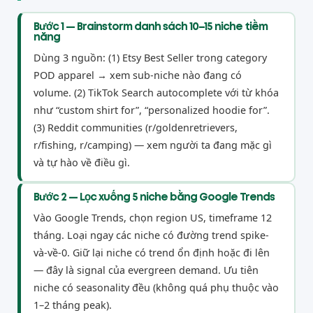
Bước 1 — Brainstorm danh sách 10–15 niche tiềm
năng
Dùng 3 nguồn: (1) Etsy Best Seller trong category
POD apparel → xem sub-niche nào đang có
volume. (2) TikTok Search autocomplete với từ khóa
như “custom shirt for”, “personalized hoodie for”.
(3) Reddit communities (r/goldenretrievers,
r/fishing, r/camping) — xem người ta đang mặc gì
và tự hào về điều gì.
Bước 2 — Lọc xuống 5 niche bằng Google Trends
Vào Google Trends, chọn region US, timeframe 12
tháng. Loại ngay các niche có đường trend spike-
và-về-0. Giữ lại niche có trend ổn định hoặc đi lên
— đây là signal của evergreen demand. Ưu tiên
niche có seasonality đều (không quá phụ thuộc vào
1–2 tháng peak).