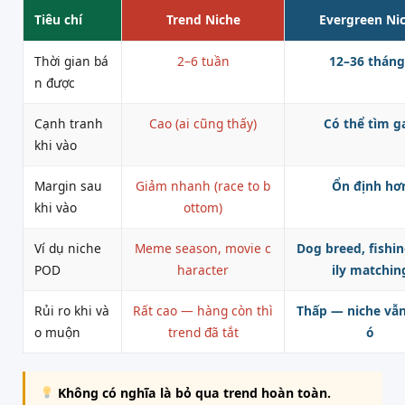
Tiêu chí
Trend Niche
Evergreen Ni
Thời gian bá
2–6 tuần
12–36 tháng
n được
Cạnh tranh
Cao (ai cũng thấy)
Có thể tìm g
khi vào
Margin sau
Giảm nhanh (race to b
Ổn định hơ
khi vào
ottom)
Ví dụ niche
Meme season, movie c
Dog breed, fishi
POD
haracter
ily matchin
Rủi ro khi và
Rất cao — hàng còn thì
Thấp — niche vẫn
o muộn
trend đã tắt
ó
Không có nghĩa là bỏ qua trend hoàn toàn.