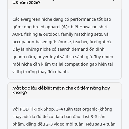
US năm 2026?
Các evergreen niche đang có performance tốt bao
gồm: dog breed apparel (đặc biệt Hawaiian shirt
AOP), fishing & outdoor, family matching sets, và
occupation-based gifts (nurse, teacher, firefighter).
Đây là những niche có search demand ổn định
quanh năm, buyer loyal và ít so sánh giá. Tuy nhiên
mỗi niche cần kiểm tra lại competition gap hiện tại
vì thị trường thay đổi nhanh.
Mất bao lâu để biết một niche có tiềm năng hay
không?
Với POD TikTok Shop, 3–4 tuần test organic (không
chạy ads) là đủ để có data ban đầu. List 3–5 sản
phẩm, đăng đều 2–3 video mỗi tuần. Nếu sau 4 tuần