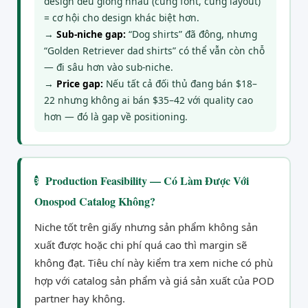
design đều giống nhau (cùng font, cùng layout)
= cơ hội cho design khác biệt hơn.
→
Sub-niche gap:
“Dog shirts” đã đông, nhưng
“Golden Retriever dad shirts” có thể vẫn còn chỗ
— đi sâu hơn vào sub-niche.
→
Price gap:
Nếu tất cả đối thủ đang bán $18–
22 nhưng không ai bán $35–42 với quality cao
hơn — đó là gap về positioning.
Production Feasibility — Có Làm Được Với
3
Onospod Catalog Không?
Niche tốt trên giấy nhưng sản phẩm không sản
xuất được hoặc chi phí quá cao thì margin sẽ
không đạt. Tiêu chí này kiểm tra xem niche có phù
hợp với catalog sản phẩm và giá sản xuất của POD
partner hay không.