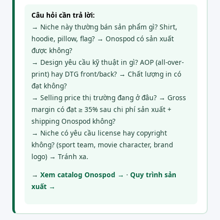
Câu hỏi cần trả lời:
→ Niche này thường bán sản phẩm gì? Shirt,
hoodie, pillow, flag? → Onospod có sản xuất
được không?
→ Design yêu cầu kỹ thuật in gì? AOP (all-over-
print) hay DTG front/back? → Chất lượng in có
đạt không?
→ Selling price thị trường đang ở đâu? → Gross
margin có đạt ≥ 35% sau chi phí sản xuất +
shipping Onospod không?
→ Niche có yêu cầu license hay copyright
không? (sport team, movie character, brand
logo) → Tránh xa.
→
Xem catalog Onospod →
·
Quy trình sản
xuất →