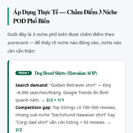
Áp Dụng Thực Tế — Chấm Điểm 3 Niche
POD Phổ Biến
Dưới đây là 3 niche phổ biến được chấm điểm theo
scorecard — để thấy rõ niche nào đáng vào, niche nào
cần cẩn thận:
Dog Breed Shirts (Hawaiian AOP)
Niche 1
Search demand:
“Golden Retriever shirt” — Etsy
~8.000 searches/tháng. Google Trends ổn định
quanh năm. →
2/2 + 1/1
Competition gap:
Top listings có 100–500 reviews,
nhưng sub-niche “Dachshund Hawaiian shirt” hay
“Corgi dad shirt” vẫn còn listing < 50 reviews. →
2/2