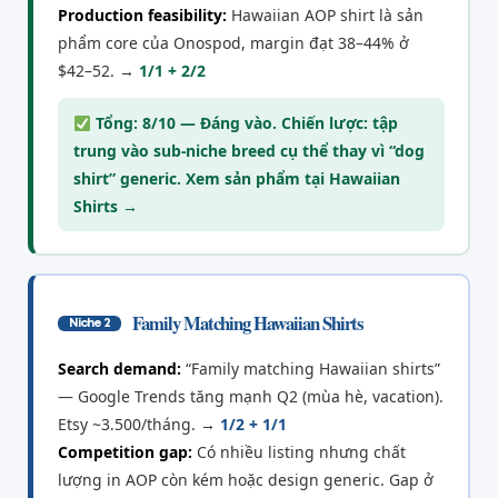
Production feasibility:
Hawaiian AOP shirt là sản
phẩm core của Onospod, margin đạt 38–44% ở
$42–52. →
1/1 + 2/2
Tổng: 8/10 — Đáng vào. Chiến lược: tập
trung vào sub-niche breed cụ thể thay vì “dog
shirt” generic. Xem sản phẩm tại
Hawaiian
Shirts →
Family Matching Hawaiian Shirts
Niche 2
Search demand:
“Family matching Hawaiian shirts”
— Google Trends tăng mạnh Q2 (mùa hè, vacation).
Etsy ~3.500/tháng. →
1/2 + 1/1
Competition gap:
Có nhiều listing nhưng chất
lượng in AOP còn kém hoặc design generic. Gap ở