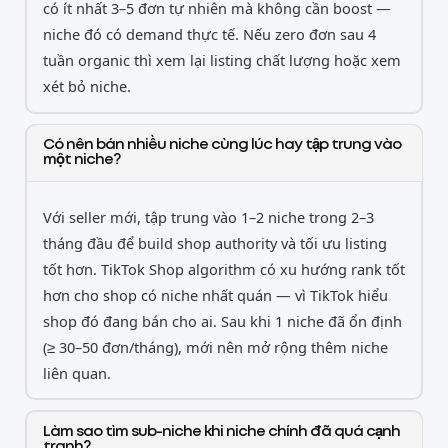
có ít nhất 3–5 đơn tự nhiên mà không cần boost —
niche đó có demand thực tế. Nếu zero đơn sau 4
tuần organic thì xem lại listing chất lượng hoặc xem
xét bỏ niche.
Có nên bán nhiều niche cùng lúc hay tập trung vào
một niche?
Với seller mới, tập trung vào 1–2 niche trong 2–3
tháng đầu để build shop authority và tối ưu listing
tốt hơn. TikTok Shop algorithm có xu hướng rank tốt
hơn cho shop có niche nhất quán — vì TikTok hiểu
shop đó đang bán cho ai. Sau khi 1 niche đã ổn định
(≥ 30–50 đơn/tháng), mới nên mở rộng thêm niche
liên quan.
Làm sao tìm sub-niche khi niche chính đã quá cạnh
tranh?