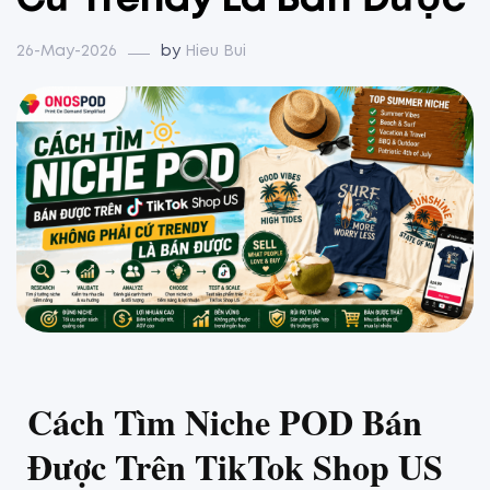
Cứ Trendy Là Bán Được
26-May-2026
by
Hieu Bui
Cách Tìm Niche POD Bán
Được Trên TikTok Shop US