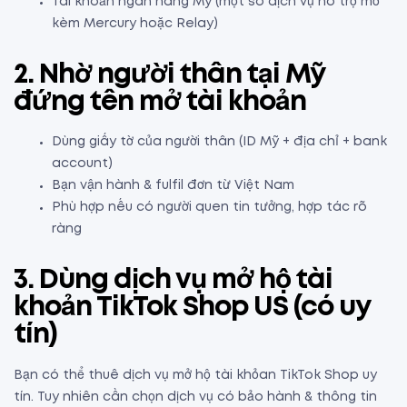
Tài khoản ngân hàng Mỹ (một số dịch vụ hỗ trợ mở
kèm Mercury hoặc Relay)
2. Nhờ người thân tại Mỹ
đứng tên mở tài khoản
Dùng giấy tờ của người thân (ID Mỹ + địa chỉ + bank
account)
Bạn vận hành & fulfil đơn từ Việt Nam
Phù hợp nếu có người quen tin tưởng, hợp tác rõ
ràng
3. Dùng dịch vụ mở hộ tài
khoản TikTok Shop US (có uy
tín)
Bạn có thể thuê dịch vụ mở hộ tài khỏan TikTok Shop uy
tín. Tuy nhiên cần chọn dịch vụ có bảo hành & thông tin