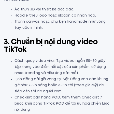
Áo thun 3D với thiết kế độc đáo.
Hoodie thêu logo hoặc slogan cá nhân hóa.
Tranh canvas hoặc phụ kiện handmade như vòng
tay, cốc in hình.
3. Chuẩn bị nội dung video
TikTok
Cách quay video viral: Tạo video ngắn (15–30 giây),
tập trung vào điểm nổi bật của sản phẩm, sử dụng
nhạc trending và hiệu ứng bắt mắt.
Lịch đăng bài giờ vàng tại Mỹ: Đăng vào các khung
giờ như 7–9h sáng hoặc 6–8h tối (theo giờ Mỹ) để
tiếp cận tối đa người xem.
Checklist bán hàng POD: Xem thêm Checklist 7
bước khởi động TikTok POD để tối ưu hóa chiến lược
nội dung.