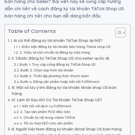
bán hàng cho Seller? Bài viết này sẽ cung cấp hướng
dẫn chi tiết về cách đăng ký tài khoản TikTok Shop US
bán hàng chi tiết cho bạn dễ dàng bắt đầu.
Table of Contents
I. Ai có thể đăng ký tài khoản TikTok Shop tại Mỹ?
1. Điều kiện đăng ký tài khoản bán hàng Tiktok shop US
2. Giấy tờ cần chuẩn bị đăng ký cửa hàng
II. 5 Bước đăng ký TikTok Shop US cho seller quốc tế
Bước 1: Truy cập cổng đăng ký TikTok Shop US
Bước 2: Chọn loại hình tài khoản
Bước 3: Thiết lập phương thức thanh toán
Bước 4: Đăng sản phẩm hoặc kết nối Fulfillment
III. Một số lưu ý khi đăng ký tài khoản tiktok shop US bán
hàng
IV. Làm Gì Sau Khi Có Tài Khoản TikTok Shop US?
1. Kết nối với dịch vụ Fulfillment
2. Tạo sản phẩm POD đầu tiên
3. Chuẩn bị nội dung video TikTok
4. Tối ưu hóa SEO cho sản phẩm
III. Người Việt Nam đăng ký khoản tiktok Shop US bán hàng