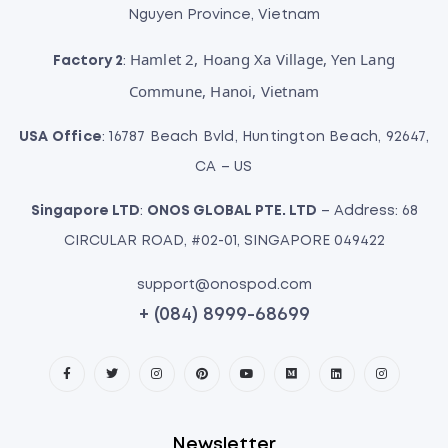
Nguyen Province, Vietnam
Hamlet 2, Hoang Xa Village, Yen Lang
Factory 2
:
Commune, Hanoi, Vietnam
USA Office
: 16787 Beach Bvld, Huntington Beach, 92647,
CA – US
Singapore LTD
:
ONOS GLOBAL PTE. LTD
– Address: 68
CIRCULAR ROAD, #02-01, SINGAPORE 049422
support@onospod.com
+ (084) 8999-68699
Newsletter