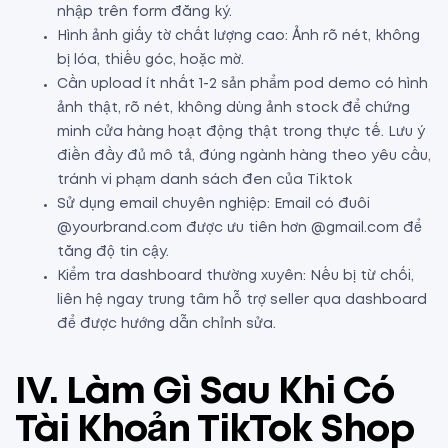
nhập trên form đăng ký.
Hình ảnh giấy tờ chất lượng cao: Ảnh rõ nét, không
bị lóa, thiếu góc, hoặc mờ.
Cần upload ít nhất 1-2 sản phẩm pod demo có hình
ảnh thật, rõ nét, không dùng ảnh stock để chứng
minh cửa hàng hoạt động thật trong thực tế. Lưu ý
điền đầy đủ mô tả, đúng ngành hàng theo yêu cầu,
tránh vi phạm danh sách đen của Tiktok
Sử dụng email chuyên nghiệp: Email có đuôi
@yourbrand.com được ưu tiên hơn @gmail.com để
tăng độ tin cậy.
Kiểm tra dashboard thường xuyên: Nếu bị từ chối,
liên hệ ngay trung tâm hỗ trợ seller qua dashboard
để được hướng dẫn chỉnh sửa.
IV. Làm Gì Sau Khi Có
Tài Khoản TikTok Shop