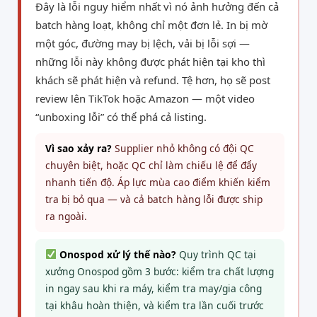
Đây là lỗi nguy hiểm nhất vì nó ảnh hưởng đến cả
batch hàng loạt, không chỉ một đơn lẻ. In bị mờ
một góc, đường may bị lệch, vải bị lỗi sợi —
những lỗi này không được phát hiện tại kho thì
khách sẽ phát hiện và refund. Tệ hơn, họ sẽ post
review lên
TikTok
hoặc
Amazon
— một video
“unboxing lỗi” có thể phá cả listing.
Vì sao xảy ra?
Supplier nhỏ không có đội QC
chuyên biệt, hoặc QC chỉ làm chiếu lệ để đẩy
nhanh tiến độ. Áp lực mùa cao điểm khiến kiểm
tra bị bỏ qua — và cả batch hàng lỗi được ship
ra ngoài.
Onospod xử lý thế nào?
Quy trình QC tại
xưởng Onospod gồm 3 bước: kiểm tra chất lượng
in ngay sau khi ra máy, kiểm tra may/gia công
tại khâu hoàn thiện, và kiểm tra lần cuối trước