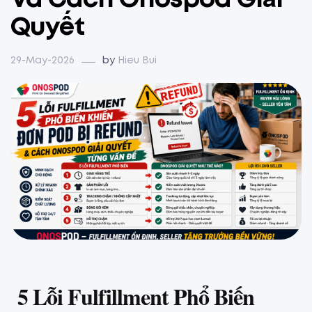
Và Cách Onospod Giải
Quyết
29-May-2026
by
Hieu Bui
5 Lỗi Fulfillment Phổ Biến