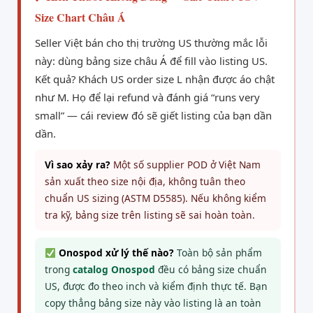
Size Chart Châu Á
Seller Việt bán cho thị trường US thường mắc lỗi
này: dùng bảng size châu Á để fill vào listing US.
Kết quả? Khách US order size L nhận được áo chật
như M. Họ để lại refund và đánh giá “runs very
small” — cái review đó sẽ giết listing của bạn dần
dần.
Vì sao xảy ra?
Một số supplier POD ở Việt Nam
sản xuất theo size nội địa, không tuân theo
chuẩn US sizing (ASTM D5585). Nếu không kiểm
tra kỹ, bảng size trên listing sẽ sai hoàn toàn.
Onospod xử lý thế nào?
Toàn bộ sản phẩm
trong
catalog Onospod
đều có bảng size chuẩn
US, được đo theo inch và kiểm định thực tế. Bạn
copy thẳng bảng size này vào listing là an toàn