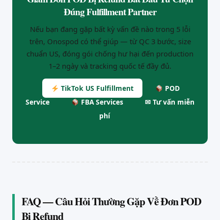
Đúng Fulfillment Partner
Nếu bạn đang gặp bất kỳ vấn đề nào trong 5 lỗi
trên, Onospod có thể giúp — từ QC 3 bước, size
chuẩn US, đóng gói chống hư hại đến production
1–2 ngày và tracking quốc tế đầy đủ.
TikTok US Fulfillment
POD
Service
FBA Services
✉ Tư vấn miễn
phí
FAQ — Câu Hỏi Thường Gặp Về Đơn POD
Bị Refund