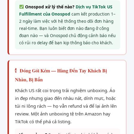
Onospod xử lý thế nào?
Dịch vụ TikTok US
Fulfillment của Onospod
cam kết production 1–
2 ngày làm việc với hệ thống theo dõi đơn hàng
real-time. Bạn luôn biết đơn nào đang ở công
đoạn nào — và Onospod chủ động cảnh báo nếu
có rủi ro delay để bạn kịp thông báo cho khách.
Đóng Gói Kém — Hàng Đến Tay Khách Bị
4
Nhàu, Bị Bẩn
Khách US rất coi trọng trải nghiệm unboxing. Áo
in đẹp nhưng giao đến nhàu nát, dính mực, hoặc
túi ni lông rách — họ vẫn refund và để lại ảnh lên
review. Một ảnh unboxing tệ trên Amazon hay
TikTok có thể phá cả listing.