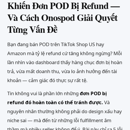
Khiến Đơn POD Bị Refund —
Và Cách Onospod Giải Quyết
Từng Vấn Đề
Bạn đang bán POD trên TikTok Shop US hay
Amazon mà tỷ lệ refund cứ tăng không ngừng? Mỗi
lần nhìn vào dashboard thấy hàng chục đơn bị hoàn
trả, vừa mất doanh thu, vừa lo ảnh hưởng đến tài
khoản — cảm giác đó thực sự rất tệ.
Tin không vui là phần lớn những
đơn POD bị
refund đó hoàn toàn có thể tránh được.
Và
nguyên nhân thường không phải do design xấu hay
niche sai — mà đến từ những lỗi fulfillment âm
thầm mà nhiều seller không để ý. Bài này chỉ ra 5 lỗi