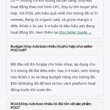
Có — nhưng chỉ khi listing đã sẵn sàng. Etsy Ads
hoạt động theo mô hình CPC, Etsy tự tìm buyer phù
hợp. Với POD, ads hiệu quả nhất cho listing đã có 5+
reviews, đang có organic sale, và gross margin ≥
40%. ROAS ≥ 3x sau 3–4 tuần là dấu hiệu ads đang
hoạt động tốt. Xem thêm tại
Etsy Seller Guide →
Budget Etsy Ads bao nhiêu là phù hợp cho seller
POD mới?
Bắt đầu với $3–5/ngày cho toàn shop, áp dụng cho
3–5 listing đã đạt điều kiện. Sau 3–4 tuần, xem listing
nào ROAS ≥ 3x và tăng budget riêng cho listing đó.
$30–50/tháng đủ để test và học cách platform hoạt
động trước khi scale lên.
ROAS Etsy Ads bao nhiêu là đủ tốt với sản phẩm
POD?