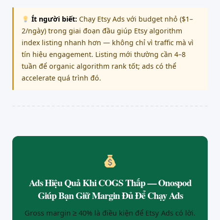
Ít người biết:
Chạy Etsy Ads với budget nhỏ ($1–
2/ngày) trong giai đoạn đầu giúp Etsy algorithm
index listing nhanh hơn — không chỉ vì traffic mà vì
tín hiệu engagement. Listing mới thường cần 4–8
tuần để organic algorithm rank tốt; ads có thể
accelerate quá trình đó.
Ads Hiệu Quả Khi COGS Thấp — Onospod
Giúp Bạn Giữ Margin Đủ Để Chạy Ads
Gross margin ≥ 40% là điều kiện để Etsy Ads có lời.