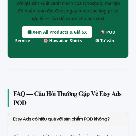
Với giá sản xuất cạnh tranh của Onospod, margin
đó hoàn toàn đạt được ngay ở mức selling price
hợp lý — còn đủ room cho ads cost.
🛍 Xem All Products & Giá SX
POD
Service
Hawaiian Shirts
✉ Tư vấn
FAQ — Câu Hỏi Thường Gặp Về Etsy Ads
POD
Etsy Ads có hiệu quả với sản phẩm POD không?