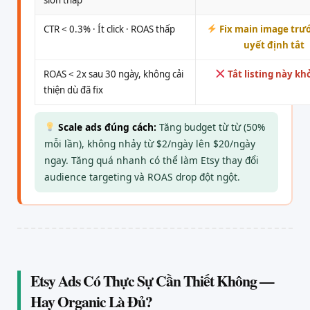
CTR < 0.3% · Ít click · ROAS thấp
Fix main image trướ
uyết định tắt
ROAS < 2x sau 30 ngày, không cải
Tắt listing này kh
thiện dù đã fix
Scale ads đúng cách:
Tăng budget từ từ (50%
mỗi lần), không nhảy từ $2/ngày lên $20/ngày
ngay. Tăng quá nhanh có thể làm Etsy thay đổi
audience targeting và ROAS drop đột ngột.
Etsy Ads Có Thực Sự Cần Thiết Không —
Hay Organic Là Đủ?