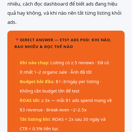
nhiêu, cách đọc dashboard để biết ads đang hiệu
quả hay không, và khi nào nên tắt từng listing khỏi
ads.
DIRECT ANSWER — ETSY ADS POD: KHI NÀO,
BAO NHIÊU & ĐỌC THẾ NÀO
Khi nào chạy:
Listing có ≥ 5 reviews · Đã có
ít nhất 1–2 organic sale · Ảnh đã tốt
Budget bắt đầu:
$1–3/ngày per listing ·
Không cần budget lớn để test
ROAS tốt:
≥ 3x — mỗi $1 ads spend mang về
$3 revenue · Break-even ~2–2.5x
Tắt listing khi:
ROAS < 2x sau 30 ngày và
CTR < 0.5% liên tục