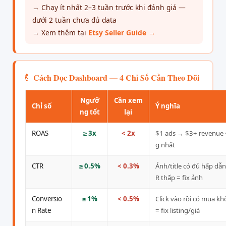
→ Chạy ít nhất 2–3 tuần trước khi đánh giá —
dưới 2 tuần chưa đủ data
→ Xem thêm tại
Etsy Seller Guide →
Cách Đọc Dashboard — 4 Chỉ Số Cần Theo Dõi
2
Ngưỡ
Cần xem
Chỉ số
Ý nghĩa
ng tốt
lại
ROAS
≥ 3x
< 2x
$1 ads → $3+ revenue 
g nhất
CTR
≥ 0.5%
< 0.3%
Ảnh/title có đủ hấp dẫ
R thấp = fix ảnh
Conversio
≥ 1%
< 0.5%
Click vào rồi có mua kh
n Rate
= fix listing/giá