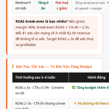
Revenue fr
Tăng d
Flat hoặ
Tổng revenue từ ads · P
om Ads
ần
c giảm
ds spend + margin
ROAS break-even là bao nhiêu?
Nếu gross
margin 40%, break-even ROAS = 1/0.40 = 2.5x.
Mỗi $1 ads cần mang về ít nhất $2.50 revenue
để không lỗ vì ads. Target ROAS ≥ 3x để ads thực
sự profitable.
Khi Nào Tắt Ads — Và Khi Nào Tăng Budget
3
Tình huống sau 3–4 tuần
Hành động
ROAS ≥ 3x · CTR ≥ 0.5% · Conversi
Tăng budget thêm 
on tốt
ROAS 2–3x · CTR ổn nhưng conver
Fix listing rồi theo 
sion thấp