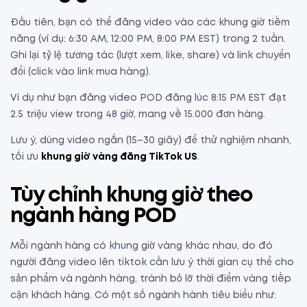
Đầu tiên, bạn có thể đăng video vào các khung giờ tiềm
năng (ví dụ: 6:30 AM, 12:00 PM, 8:00 PM EST) trong 2 tuần.
Ghi lại tỷ lệ tương tác (lượt xem, like, share) và link chuyển
đổi (click vào link mua hàng).
Ví dụ như bạn đăng video POD đăng lúc 8:15 PM EST đạt
2.5 triệu view trong 48 giờ, mang về 15.000 đơn hàng.
Lưu ý, dùng video ngắn (15–30 giây) để thử nghiệm nhanh,
tối ưu
khung giờ vàng đăng TikTok US
.
Tùy chỉnh khung giờ theo
ngành hàng POD
Mỗi ngành hàng có khung giờ vàng khác nhau, do đó
người đăng video lên tiktok cần lưu ý thời gian cụ thể cho
sản phẩm và ngành hàng, tránh bỏ lỡ thời điểm vàng tiếp
cận khách hàng. Có một số ngành hành tiêu biểu như: