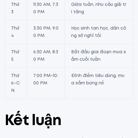
Thứ
11:30 AM, 7:3
Giữa tuần, nhu cầu giải tr
3
0 PM
í tăng
Thứ
3:30 PM, 9:0
Học sinh tan học, dân cô
4
0 PM
ng sở nghỉ tối
Thứ
6:30 AM, 8:3
Bắt đầu giai đoạn mua s
5
0 PM
ắm cuối tuần
Thứ
7:00 PM–10:
Đỉnh điểm tiêu dùng, mu
6–C
00 PM
a sắm bùng nổ
N
Kết luận