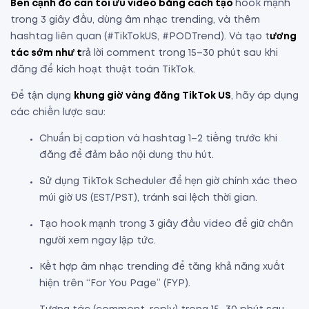
Bên cạnh đó cần tối ưu video bằng cách tạo
hook mạnh
trong 3 giây đầu, dùng âm nhạc trending, và thêm
hashtag liên quan (#TikTokUS, #PODTrend). Và tạo t
ương
tác sớm như t
rả lời comment trong 15–30 phút sau khi
đăng để kích hoạt thuật toán TikTok.
Để tận dụng
khung giờ vàng đăng TikTok US
, hãy áp dụng
các chiến lược sau:
Chuẩn bị caption và hashtag 1–2 tiếng trước khi
đăng để đảm bảo nội dung thu hút.
Sử dụng TikTok Scheduler để hẹn giờ chính xác theo
múi giờ US (EST/PST), tránh sai lệch thời gian.
Tạo hook mạnh trong 3 giây đầu video để giữ chân
người xem ngay lập tức.
Kết hợp âm nhạc trending để tăng khả năng xuất
hiện trên “For You Page” (FYP).