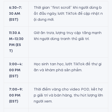
6:30–7:
Thời gian “first scroll” khi người dùng b
30 AM
ắt đầu ngày, lướt TikTok để cập nhật n
(EST)
ội dung mới.
11:30 A
Giờ ăn trưa, lượng truy cập tăng mạnh
M–12:30
khi người dùng tranh thủ giải trí.
PM (ES
T)
3:00–4:
Học sinh tan học, lướt TikTok để thư gi
00 PM
ãn và khám phá sản phẩm.
(EST)
7:00–9:
Thời điểm vàng cho video POD, kết hợ
00 PM
p giải trí và bán hàng, thu hút lượng lớn
(EST)
người xem.