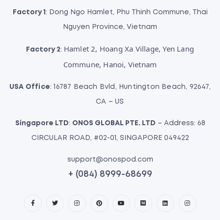
Factory 1
: Dong Ngo Hamlet, Phu Thinh Commune, Thai
Nguyen Province, Vietnam
Hamlet 2, Hoang Xa Village, Yen Lang
Factory 2
:
Commune, Hanoi, Vietnam
USA Office
: 16787 Beach Bvld, Huntington Beach, 92647,
CA – US
Singapore LTD
:
ONOS GLOBAL PTE. LTD
– Address: 68
CIRCULAR ROAD, #02-01, SINGAPORE 049422
support@onospod.com
+ (084) 8999-68699