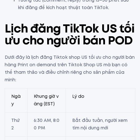
Tương tác (comment, reply) trong 15–30 phút sau
khi đăng để kích hoạt thuật toán TikTok.
Lịch đăng TikTok US tối
ưu cho người bán POD
Dưới đây là lịch đăng Tiktok shop US tối ưu cho người bán
hàng Print on demand trên Tiktok Shop US mà bạn có
thể tham thảo và điều chỉnh riêng cho sản phẩm của
mình:
Ngà
Khung giờ v
Lý do
y
àng (EST)
Thứ
6:30 AM, 8:0
Bắt đầu tuần, người xem
2
0 PM
tìm nội dung mới