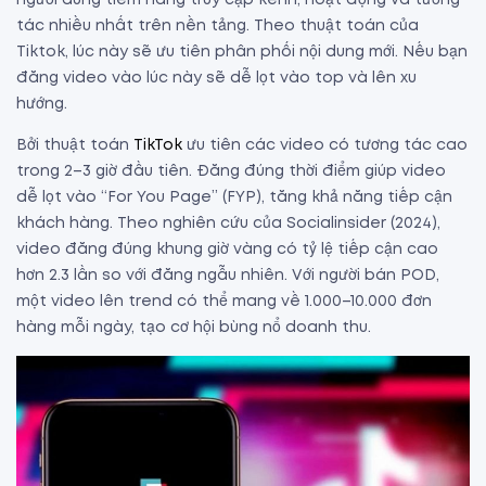
tác nhiều nhất trên nền tảng. Theo thuật toán của
Tiktok, lúc này sẽ ưu tiên phân phối nội dung mới. Nếu bạn
đăng video vào lúc này sẽ dễ lọt vào top và lên xu
hướng.
Bởi thuật toán
TikTok
ưu tiên các video có tương tác cao
trong 2–3 giờ đầu tiên. Đăng đúng thời điểm giúp video
dễ lọt vào “For You Page” (FYP), tăng khả năng tiếp cận
khách hàng. Theo nghiên cứu của Socialinsider (2024),
video đăng đúng khung giờ vàng có tỷ lệ tiếp cận cao
hơn 2.3 lần so với đăng ngẫu nhiên. Với người bán POD,
một video lên trend có thể mang về 1.000–10.000 đơn
hàng mỗi ngày, tạo cơ hội bùng nổ doanh thu.