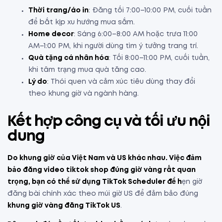
Thời trang/áo in
: Đăng tối 7:00–10:00 PM, cuối tuần
để bắt kịp xu hướng mua sắm.
Home decor
: Sáng 6:00–8:00 AM hoặc trưa 11:00
AM–1:00 PM, khi người dùng tìm ý tưởng trang trí.
Quà tặng cá nhân hóa
: Tối 8:00–11:00 PM, cuối tuần,
khi tâm trạng mua quà tăng cao.
Lý do
: Thói quen và cảm xúc tiêu dùng thay đổi
theo khung giờ và ngành hàng.
Kết hợp công cụ và tối ưu nội
dung
Do khung giờ của Việt Nam và US khác nhau. Việc đảm
bảo đăng video tiktok shop đúng giờ vàng rất quan
trọng, bạn có thể sử dụng TikTok Scheduler để h
ẹn giờ
đăng bài chính xác theo múi giờ US để đảm bảo đúng
khung giờ vàng đăng TikTok US
.