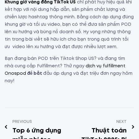
Khung giờ vàng đăng TikTok US
chỉ phát huy hiệu quả khi
kết hợp với nội dung hấp dẫn, sản phẩm chất lượng và
chiến lược hashtag thông minh. Bằng cách áp dụng đúng
khung giờ và tối ưu video, bạn có thể đưa sản phẩm POD
lên xu hướng và bùng nổ doanh số. Hy vọng những thông
tin trong bài viết sẽ hữu ích cho bạn trong quá trình tối
ưu video lên xu hướng và đạt được nhiều lượt xem.
Bạn đang bán POD trên Tiktok Shop US? và đang tìm
nhà cung cấp Fulfillment? Thử ngay
dịch vụ fulfillment
Onospod
để bắt
đầu áp dụng và đạt triệu đơn ngay hôm
nay!
PREVIOUS
NEXT
Top 6 ứng dụng
Thuật toán