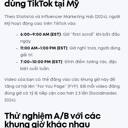
dùng TikTok tại Mỹ
Theo Statista và Influencer Marketing Hub (2024), người
Mỹ hoạt động cao trên TikTok vào:
6:00–9:00 AM (EST)
: Giờ “first scroll” khi bắt đầu
ngày.
11:00 AM–1:00 PM (EST)
: Giờ nghỉ trưa, người dùng
giải trí.
7:00–10:00 PM (EST)
: Đỉnh điểm tương tác, đặc
biệt cuối tuần.
Video của bạn có thể đăng vào các khung giờ này để
tăng cơ hội lên “For You Page” (FYP). Bởi mỗi video đăng
đúng giờ có tỷ lệ tiếp cận cao hơn 2.3 lần (Socialinsider,
2024).
Thử nghiệm A/B với các
khung giờ khác nhau