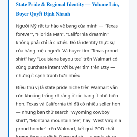
State Pride & Regional Identity — Volume Lớn,
Buyer Quyết Định Nhanh
Người Mỹ rất tự hào về bang của mình — “Texas
forever”, “Florida Man”, “California dreamin'”
không phải chỉ là clichés. Đó là identity thực sự
của hàng triệu người. Và buyer tìm “Texas proud
shirt” hay “Louisiana bayou tee” trên Walmart có
cùng purchase intent với buyer tìm trên Etsy —
nhưng ít cạnh tranh hơn nhiều.
Điều thú vị là state pride niche trên Walmart vẫn
còn khoảng trống rõ ràng ở các bang ít phổ biến
hơn. Texas và California thì đã có nhiều seller hơn
— nhưng bạn thử search “Wyoming cowboy
shirt”, “Montana mountain tee”, hay “West Virginia
proud hoodie” trên Walmart, kết quả POD chất
lượng thực sự rất ít. Demand có — supply chưa