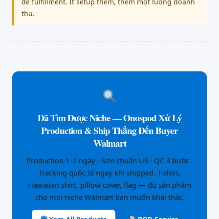
để fulfillment. Ít setup thêm, thêm một luồng doanh
thu.
Đã Tìm Được Niche — Onospod Xử Lý
Production & Ship Thẳng Đến Buyer
Walmart
Production 1–2 ngày · Size chuẩn US · QC 3 bước ·
Tracking quốc tế ngay khi shipped. T-shirt,
Hawaiian shirt, pillow cover, flag — đủ sản phẩm
cho mọi niche Walmart bạn muốn khai thác.