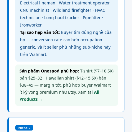
Electrical lineman · Water treatment operator ·
CNC machinist · Wildland firefighter · HVAC
technician · Long haul trucker · Pipefitter ·
Ironworker
Tại sao hẹp vẫn tốt:
Buyer tìm đúng nghề của
họ — conversion rate cao hơn occupation
generic. Và ít seller phủ những sub-niche này
trên Walmart.
Sản phẩm Onospod phù hợp:
T-shirt ($7–10 SX)
bán $25–32 · Hawaiian shirt ($12–15 SX) bán
$38–45 — margin tốt, phù hợp buyer Walmart
ít kỳ vọng premium như Etsy. Xem tại
All
Products →
Niche 2