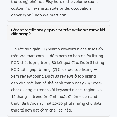
thú cưng) phù hợp Etsy hơn; niche volume cao ít
custom (funny shirts, state pride, occupation
generic) phù hợp Walmart hơn.
Làm sao validate gap niche trên Walmart trước khi
đặt hàng?
3 bước đơn giản: (1) Search keyword niche trực tiếp
trên Walmart.com — đếm xem có bao nhiêu listing
POD chất lượng trong 30 kết quả đầu. Dưới 5 listing
POD tốt = gap rõ ràng. (2) Click vào top listing —
xem review count. Dưới 30 reviews ở top listing =
gap còn mở, bạn có thể cạnh tranh ngay. (3) Cross-
check Google Trends với keyword niche, region US,
12 tháng — trend ổn định hoặc đi lên = demand
thực. Ba bước này mất 20–30 phút nhưng cho data
thực tế hơn bất kỳ “niche list” nào.