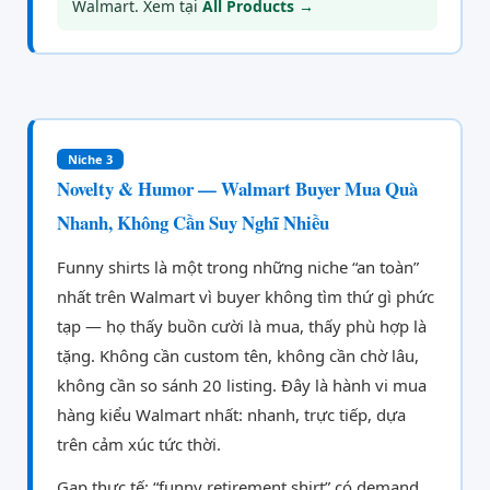
Walmart. Xem tại
All Products →
Niche 3
Novelty & Humor — Walmart Buyer Mua Quà
Nhanh, Không Cần Suy Nghĩ Nhiều
Funny shirts là một trong những niche “an toàn”
nhất trên Walmart vì buyer không tìm thứ gì phức
tạp — họ thấy buồn cười là mua, thấy phù hợp là
tặng. Không cần custom tên, không cần chờ lâu,
không cần so sánh 20 listing. Đây là hành vi mua
hàng kiểu Walmart nhất: nhanh, trực tiếp, dựa
trên cảm xúc tức thời.
Gap thực tế: “funny retirement shirt” có demand