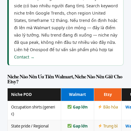
side (có bao nhiêu người đang tìm). Search keyword
niche trên Google Trends, chọn region United
States, timeframe 12 tháng. Nếu trend ổn định hoặc
đi lên mà Walmart supply còn mỏng — đây là điểm
vào lý tưởng. Nếu trend đang đi xuống — niche này
đã qua peak, không nên đầu tư nhiều vào đây nữa.
Liên hệ Onospod để tư vấn sản phẩm phù hợp tại
Contact →
Niche Nào Nên Ưu Tiên Walmart, Niche Nào Nên Giữ Cho
Etsy?
Niche POD
Walmart
Etsy
Occupation shirts (generi
Gap lớn
Bão hòa
Wa
c)
State pride / Regional
Gap lớn
Trung bì
Wa