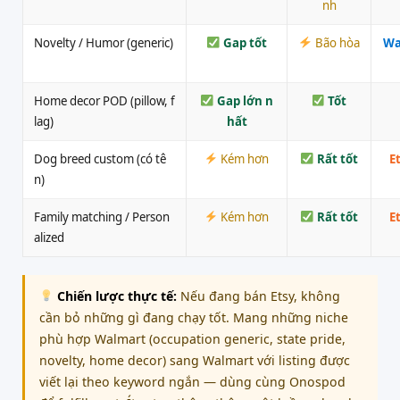
nh
Novelty / Humor (generic)
Gap tốt
Bão hòa
Wa
Home decor POD (pillow, f
Gap lớn n
Tốt
lag)
hất
Dog breed custom (có tê
Kém hơn
Rất tốt
E
n)
Family matching / Person
Kém hơn
Rất tốt
E
alized
Chiến lược thực tế:
Nếu đang bán Etsy, không
cần bỏ những gì đang chạy tốt. Mang những niche
phù hợp Walmart (occupation generic, state pride,
novelty, home decor) sang Walmart với listing được
viết lại theo keyword ngắn — dùng cùng Onospod