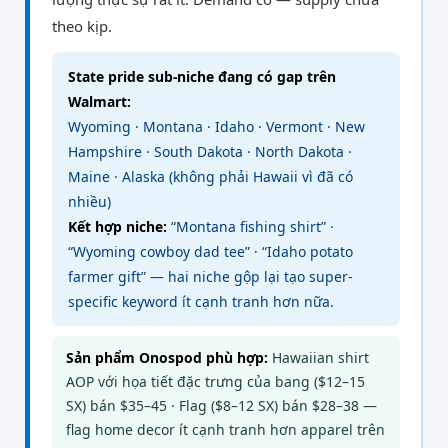
theo kịp.
State pride sub-niche đang có gap trên
Walmart:
Wyoming · Montana · Idaho · Vermont · New
Hampshire · South Dakota · North Dakota ·
Maine · Alaska (không phải Hawaii vì đã có
nhiều)
Kết hợp niche:
“Montana fishing shirt” ·
“Wyoming cowboy dad tee” · “Idaho potato
farmer gift” — hai niche gộp lại tạo super-
specific keyword ít cạnh tranh hơn nữa.
Sản phẩm Onospod phù hợp:
Hawaiian shirt
AOP với họa tiết đặc trưng của bang ($12–15
SX) bán $35–45 · Flag ($8–12 SX) bán $28–38 —
flag home decor ít cạnh tranh hơn apparel trên