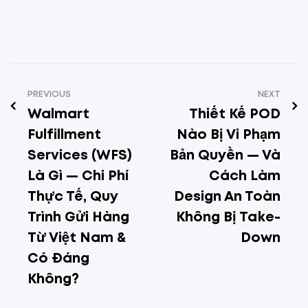
PREVIOUS
NEXT
Walmart
Thiết Kế POD
Fulfillment
Nào Bị Vi Phạm
Services (WFS)
Bản Quyền — Và
Là Gì — Chi Phí
Cách Làm
Thực Tế, Quy
Design An Toàn
Trình Gửi Hàng
Không Bị Take-
Từ Việt Nam &
Down
Có Đáng
Không?