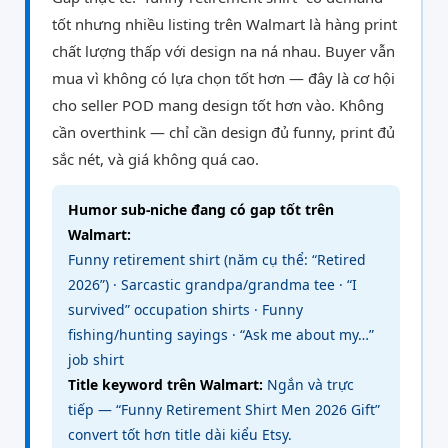
tốt nhưng nhiều listing trên Walmart là hàng print
chất lượng thấp với design na ná nhau. Buyer vẫn
mua vì không có lựa chọn tốt hơn — đây là cơ hội
cho seller POD mang design tốt hơn vào. Không
cần overthink — chỉ cần design đủ funny, print đủ
sắc nét, và giá không quá cao.
Humor sub-niche đang có gap tốt trên
Walmart:
Funny retirement shirt (năm cụ thể: “Retired
2026”) · Sarcastic grandpa/grandma tee · “I
survived” occupation shirts · Funny
fishing/hunting sayings · “Ask me about my…”
job shirt
Title keyword trên Walmart:
Ngắn và trực
tiếp — “Funny Retirement Shirt Men 2026 Gift”
convert tốt hơn title dài kiểu Etsy.