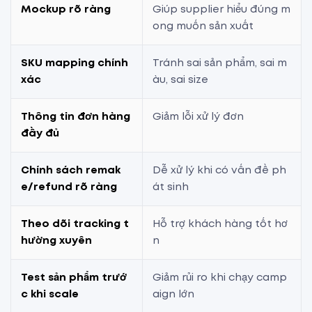
Mockup rõ ràng
Giúp supplier hiểu đúng m
ong muốn sản xuất
SKU mapping chính
Tránh sai sản phẩm, sai m
xác
àu, sai size
Thông tin đơn hàng
Giảm lỗi xử lý đơn
đầy đủ
Chính sách remak
Dễ xử lý khi có vấn đề ph
e/refund rõ ràng
át sinh
Theo dõi tracking t
Hỗ trợ khách hàng tốt hơ
hường xuyên
n
Test sản phẩm trướ
Giảm rủi ro khi chạy camp
c khi scale
aign lớn