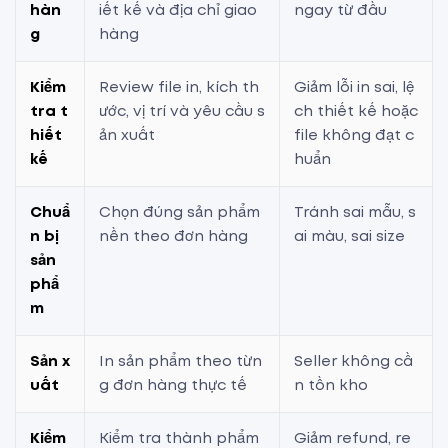
hàn
iết kế và địa chỉ giao
ngay từ đầu
g
hàng
Kiểm
Review file in, kích th
Giảm lỗi in sai, lệ
tra t
ước, vị trí và yêu cầu s
ch thiết kế hoặc
hiết
ản xuất
file không đạt c
kế
huẩn
Chuẩ
Chọn đúng sản phẩm
Tránh sai mẫu, s
n bị
nền theo đơn hàng
ai màu, sai size
sản
phẩ
m
Sản x
In sản phẩm theo từn
Seller không cầ
uất
g đơn hàng thực tế
n tồn kho
Kiểm
Kiểm tra thành phẩm
Giảm refund, re