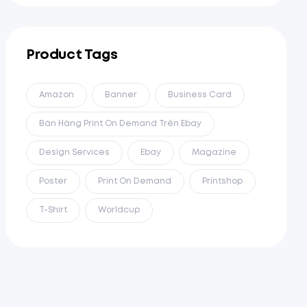
Product Tags
Amazon
Banner
Business Card
Bán Hàng Print On Demand Trên Ebay
Design Services
Ebay
Magazine
Poster
Print On Demand
Printshop
T-Shirt
Worldcup