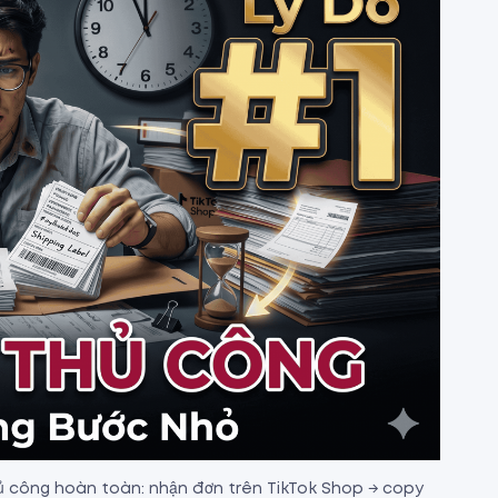
hủ công hoàn toàn: nhận đơn trên TikTok Shop → copy