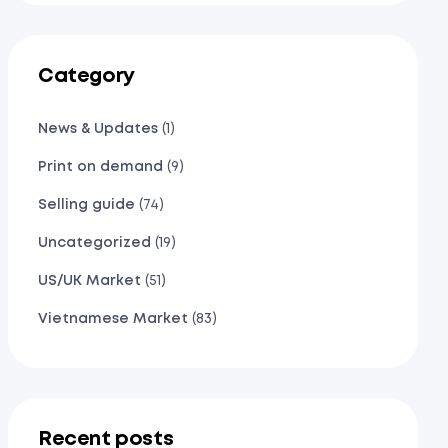
Category
News & Updates
(1)
Print on demand
(9)
Selling guide
(74)
Uncategorized
(19)
US/UK Market
(51)
Vietnamese Market
(83)
Recent posts