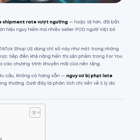
e shipment rate vượt ngưỡng
— hoặc tệ hơn, đã bắt
tín hiệu nguy hiểm mà nhiều seller POD người Việt bỏ
TikTok Shop US dùng chỉ số này như một trong những
trực tiếp đến khả năng hiển thị sản phẩm trong For You
a các chương trình khuyến mãi của nền tảng.
yêu cầu, không có hàng sẵn —
nguy cơ bị phạt late
ng thường. Dưới đây là phân tích chi tiết về 5 lý do
hỏ