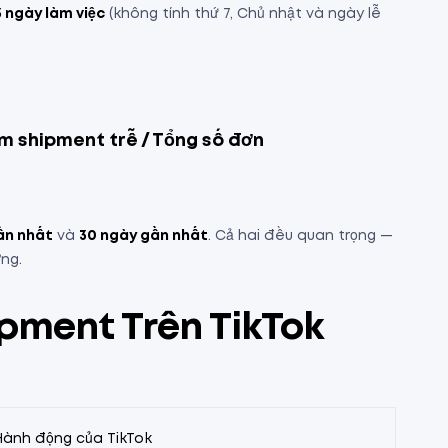
3 ngày làm việc
(không tính thứ 7, Chủ nhật và ngày lễ
m shipment trễ / Tổng số đơn
ần nhất
và
30 ngày gần nhất
. Cả hai đều quan trọng —
ng.
pment Trên TikTok
Hành động của TikTok