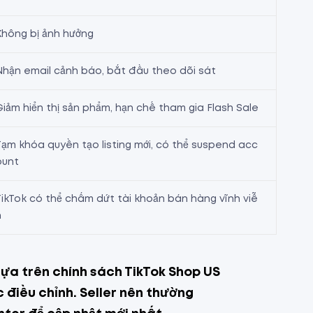
Không bị ảnh hưởng
Nhận email cảnh báo, bắt đầu theo dõi sát
Giảm hiển thị sản phẩm, hạn chế tham gia Flash Sale
Tạm khóa quyền tạo listing mới, có thể suspend acc
ount
TikTok có thể chấm dứt tài khoản bán hàng vĩnh viễ
n
a trên chính sách TikTok Shop US
 điều chỉnh. Seller nên thường