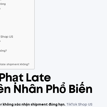
 Ràng
m
k Shop US
?
không?
o late shipment không?
 Phạt Late
ên Nhân Phổ Biến
er không xác nhận shipment đúng hạn.
TikTok Shop US