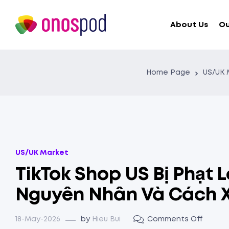
About Us
Ou
Home Page
US/UK 
US/UK Market
TikTok Shop US Bị Phạt 
Nguyên Nhân Và Cách X
18-May-2026
by
Hieu Bui
Comments Off