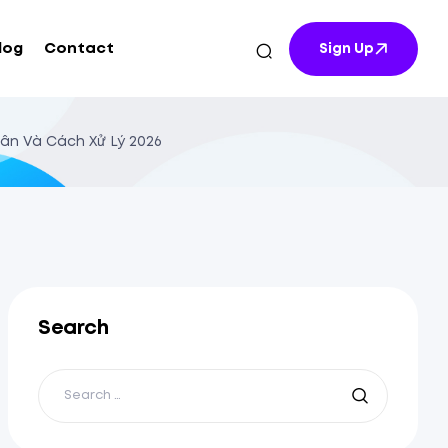
log
Contact
Sign Up
hân Và Cách Xử Lý 2026
Search