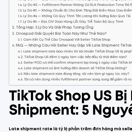
Lý Do #2 — Fulfillment Partner Không Có SLA Production Time Rõ
Lý Do #3 — Không Chuẩn Bị Cho Đơn Tăng Đột Biến Mùa Cao Điể
Lý Do #4 — Không Có Quy Trình Tắt Listing Khi Xưởng Báo Quá Tải
Lý Do #5 — Địa Chỉ Giao Hàng Lỗi Gây Trễ Toàn Bộ Quy Trình
Tổng Hợp: 5 Lý Do Và Giải Pháp Tương Ứng
Onospod Giải Quyết Bài Toán Này Như Thế Nào?
Cam Kết Cụ Thể Của Onospod Với Seller TikTok Shop
FAQ — Những Câu Hỏi Seller Hay Gặp Về Late Shipment TikTo
Late shipment rate bao nhiêu thì tài khoản TikTok Shop US bị phạt
TikTok Shop US đếm 3 ngày làm việc bắt đầu từ thời điểm nào?
Seller POD có thể confirm shipment kịp trong 3 ngày của TikTok 
Late shipment có ảnh hưởng đến doanh số TikTok Shop không?
Nếu late shipment rate đang tăng, tôi nên làm gì ngay lúc này?
Tôi có nên dùng nhiều fulfillment partner song song để giảm rủi r
TikTok Shop US Bị
Shipment: 5 Nguy
Late shipment rate là tỷ lệ phần trăm đơn hàng mà sell