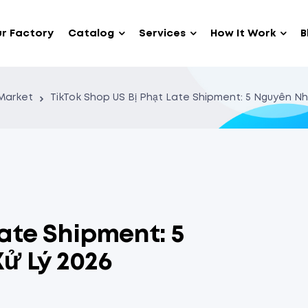
r Factory
Catalog
Services
How It Work
B
Market
TikTok Shop US Bị Phạt Late Shipment: 5 Nguyên N
Late Shipment: 5
ử Lý 2026