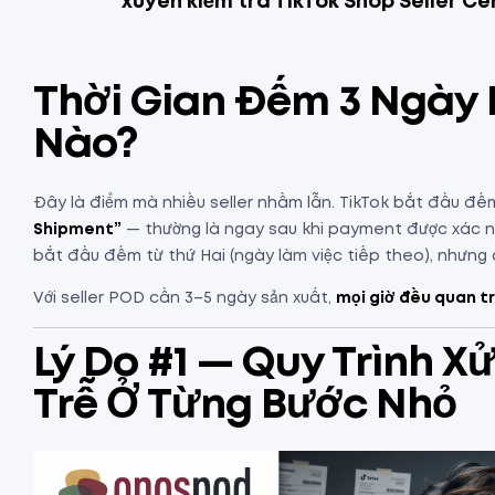
xuyên kiểm tra
TikTok Shop Seller Ce
Thời Gian Đếm 3 Ngày 
Nào?
Đây là điểm mà nhiều seller nhầm lẫn. TikTok bắt đầu đế
Shipment”
— thường là ngay sau khi payment được xác nhậ
bắt đầu đếm từ thứ Hai (ngày làm việc tiếp theo), nhưng 
Với seller POD cần 3–5 ngày sản xuất,
mọi giờ đều quan t
Lý Do #1 — Quy Trình X
Trễ Ở Từng Bước Nhỏ