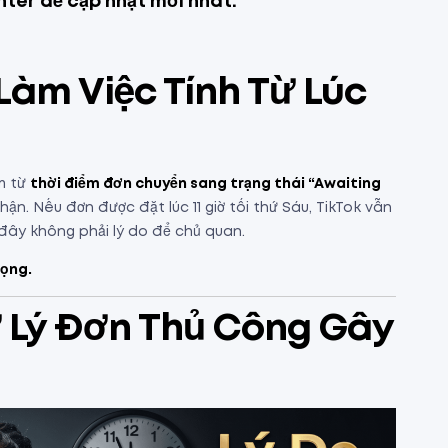
nter
để cập nhật mới nhất.
Làm Việc Tính Từ Lúc
m từ
thời điểm đơn chuyển sang trạng thái “Awaiting
n. Nếu đơn được đặt lúc 11 giờ tối thứ Sáu, TikTok vẫn
đây không phải lý do để chủ quan.
rọng.
ử Lý Đơn Thủ Công Gây