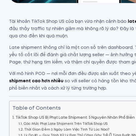
Tài khoản TikTok Shop US của bạn vừa nhận cảnh báo
lat
đầu thấy traffic tự nhiên giảm mà không rõ lý do? Đây là 
qua cho đến khi quá muộn.
Late shipment không chỉ là một con số trên dashboard. 
yếu tố cốt lõi để đánh giá chất lượng seller — ảnh hưởng 
Page, thứ hạng tìm kiếm, và thậm chí quyền được tham gi
Với mô hình POD — nơi mỗi đơn đều được sản xuất theo 
shipment cao hơn nhiều
so với seller có hàng tồn kho thô
phổ biến nhất và cách xử lý từng trường hợp.
Table of Contents
TikTok Shop US Bị Phạt Late Shipment: 5 Nguyên Nhân Phổ Biến
Các Mức Phạt Late Shipment Trên TikTok Shop US
Thời Gian Đếm 3 Ngày Làm Việc Tính Từ Lúc Nào?
Lý Do #1 — Quy Trình Xử Lý Đơn Thủ Công Gây Trễ Ở Từng Bước N