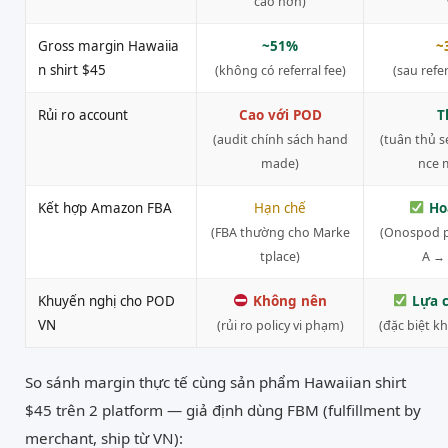
cao hơn)
Gross margin Hawaiia
~51%
~
n shirt $45
(không có referral fee)
(sau refe
Rủi ro account
Cao với POD
T
(audit chính sách hand
(tuân thủ s
made)
nce m
Kết hợp Amazon FBA
Hạn chế
Ho
(FBA thường cho Marke
(Onospod p
tplace)
A → 
Khuyến nghị cho POD
Không nên
Lựa 
VN
(rủi ro policy vi phạm)
(đặc biệt k
So sánh margin thực tế cùng sản phẩm Hawaiian shirt
$45 trên 2 platform — giả định dùng FBM (fulfillment by
merchant, ship từ VN):