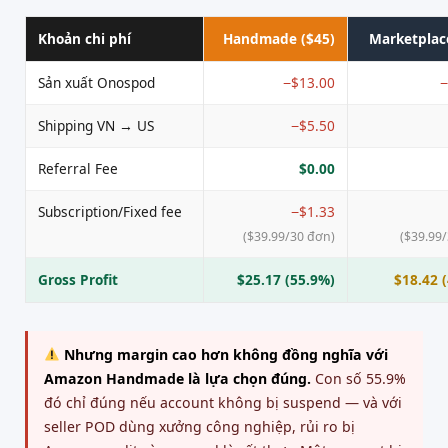
Khoản chi phí
Handmade ($45)
Marketplac
Sản xuất Onospod
−$13.00
−
Shipping VN → US
−$5.50
Referral Fee
$0.00
Subscription/Fixed fee
−$1.33
($39.99/30 đơn)
($39.99
Gross Profit
$25.17 (55.9%)
$18.42 
Nhưng margin cao hơn không đồng nghĩa với
Amazon Handmade là lựa chọn đúng.
Con số 55.9%
đó chỉ đúng nếu account không bị suspend — và với
seller POD dùng xưởng công nghiệp, rủi ro bị