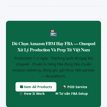
Dù Chọn Amazon FBM Hay FBA — Onospod
Xử Lý Production Và Prep Từ Việt Nam
Production 1–2 ngày · Tracking quốc tế ngay khi
shipped · Chuẩn bị hàng FBA đúng tiêu chuẩn
Amazon (labeling, đóng gói, gửi kho). Một partner
— đa platform.
🛍 Xem All Products
POD Service
How It Work
✉ Tư vấn FBA Setup