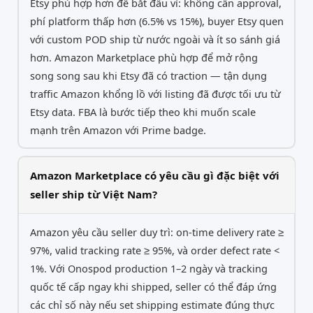
Etsy phù hợp hơn để bắt đầu vì: không cần approval,
phí platform thấp hơn (6.5% vs 15%), buyer Etsy quen
với custom POD ship từ nước ngoài và ít so sánh giá
hơn. Amazon Marketplace phù hợp để mở rộng
song song sau khi Etsy đã có traction — tận dụng
traffic Amazon khổng lồ với listing đã được tối ưu từ
Etsy data. FBA là bước tiếp theo khi muốn scale
mạnh trên Amazon với Prime badge.
Amazon Marketplace có yêu cầu gì đặc biệt với
seller ship từ Việt Nam?
Amazon yêu cầu seller duy trì: on-time delivery rate ≥
97%, valid tracking rate ≥ 95%, và order defect rate <
1%. Với Onospod production 1–2 ngày và tracking
quốc tế cấp ngay khi shipped, seller có thể đáp ứng
các chỉ số này nếu set shipping estimate đúng thực