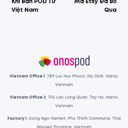
Khi Bán POD Từ
Mà Etsy Đã Bỏ
Việt Nam
Qua
Vietnam Office 1
: 7B9 Luu Huu Phuoc, My Dinh, Hanoi,
Vietnam
Vietnam Office 2
: 705 Lac Long Quan, Tay Ho, Hanoi,
Vietnam
Factory 1
: Dong Ngo Hamlet, Phu Thinh Commune, Thai
Nguyen Province, Vietnam