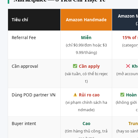
Amazon M
Tiêu chí
Amazon Handmade
(
Referral Fee
Miễn
15% of 
(chỉ $0.99/đơn hoặc $3
(categor
9.99/tháng)
Cần approval
Cần apply
Kh
(vài tuần, có thể bị rejec
(mở account
t)
Dùng POD partner VN
Rủi ro cao
Hoàn 
(vi phạm chính sách ha
(không giới
ndmade)
c
Buyer intent
Cao
Trun
(tìm hàng thủ công, trả
(hay so sánh