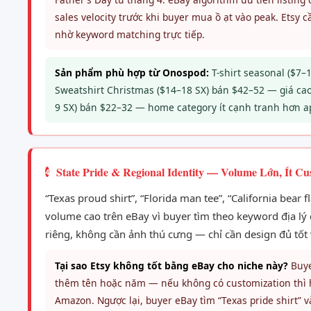
sales velocity trước khi buyer mua ồ ạt vào peak. Etsy
nhờ keyword matching trực tiếp.
Sản phẩm phù hợp từ Onospod:
T-shirt seasonal ($7–
Sweatshirt Christmas ($14–18 SX) bán $42–52 — giá cao 
9 SX) bán $22–32 — home category ít cạnh tranh hơn a
State Pride & Regional Identity — Volume Lớn, Ít C
4
“Texas proud shirt”, “Florida man tee”, “California bear f
volume cao trên eBay vì buyer tìm theo keyword địa lý
riêng, không cần ảnh thú cưng — chỉ cần design đủ tốt 
Tại sao Etsy không tốt bằng eBay cho niche này?
Buye
thêm tên hoặc năm — nếu không có customization thì họ
Amazon. Ngược lại, buyer eBay tìm “Texas pride shirt”