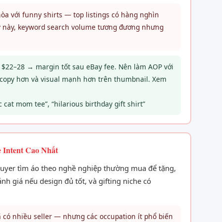
òa với funny shirts — top listings có hàng nghìn
ory này, keyword search volume tương đương nhưng
n $22–28 → margin tốt sau eBay fee. Nên làm AOP với
 copy hơn và visual mạnh hơn trên thumbnail. Xem
 cat mom tee”, “hilarious birthday gift shirt”
 Intent Cao Nhất
— buyer tìm áo theo nghề nghiệp thường mua để tặng,
nh giá nếu design đủ tốt, và gifting niche có
 có nhiều seller — nhưng các occupation ít phổ biến