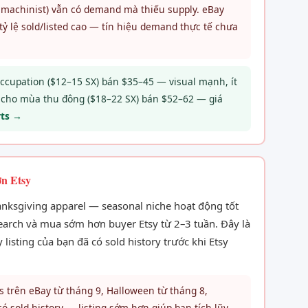
C machinist) vẫn có demand mà thiếu supply. eBay
tỷ lệ sold/listed cao — tín hiệu demand thực tế chưa
ccupation ($12–15 SX) bán $35–45 — visual mạnh, ít
on cho mùa thu đông ($18–22 SX) bán $52–62 — giá
rts →
n Etsy
hanksgiving apparel — seasonal niche hoạt động tốt
earch và mua sớm hơn buyer Etsy từ 2–3 tuần. Đây là
listing của bạn đã có sold history trước khi Etsy
 trên eBay từ tháng 9, Halloween từ tháng 8,
có sold history — listing sớm hơn giúp bạn tích lũy