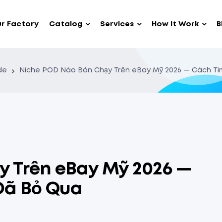
r Factory
Catalog
Services
How It Work
B
ide
Niche POD Nào Bán Chạy Trên eBay Mỹ 2026 — Cách Tì
y Trên eBay Mỹ 2026 —
Đã Bỏ Qua