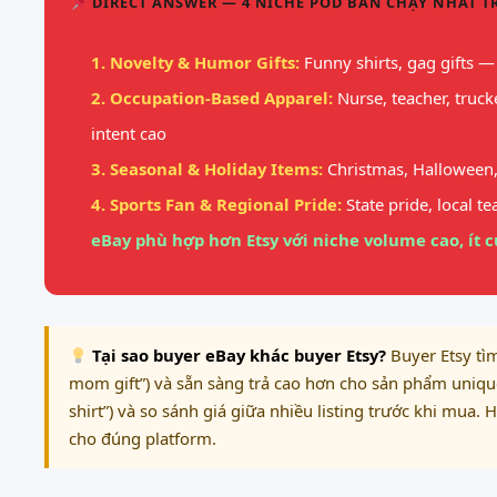
DIRECT ANSWER — 4 NICHE POD BÁN CHẠY NHẤT TR
1. Novelty & Humor Gifts:
Funny shirts, gag gifts —
2. Occupation-Based Apparel:
Nurse, teacher, truck
intent cao
3. Seasonal & Holiday Items:
Christmas, Halloween
4. Sports Fan & Regional Pride:
State pride, local t
eBay phù hợp hơn Etsy với niche volume cao, ít 
Tại sao buyer eBay khác buyer Etsy?
Buyer Etsy tì
mom gift”) và sẵn sàng trả cao hơn cho sản phẩm uniq
shirt”) và so sánh giá giữa nhiều listing trước khi mua.
cho đúng platform.