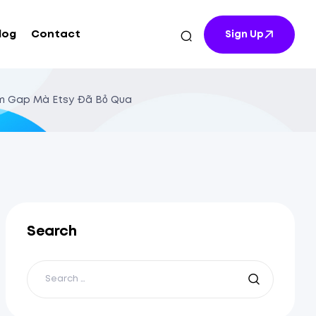
log
Contact
Sign Up
m Gap Mà Etsy Đã Bỏ Qua
Search