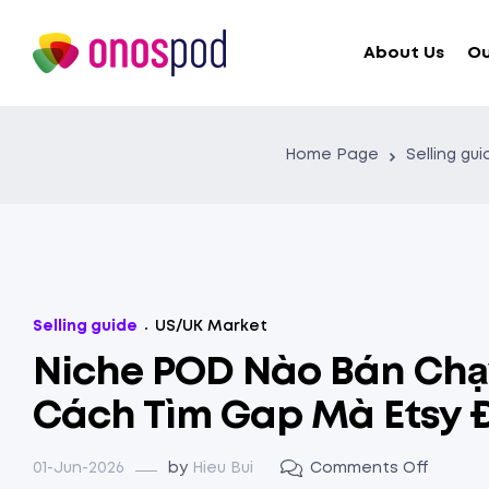
About Us
Ou
Home Page
Selling gu
Selling guide
US/UK Market
Niche POD Nào Bán Chạ
Cách Tìm Gap Mà Etsy 
01-Jun-2026
by
Hieu Bui
Comments Off