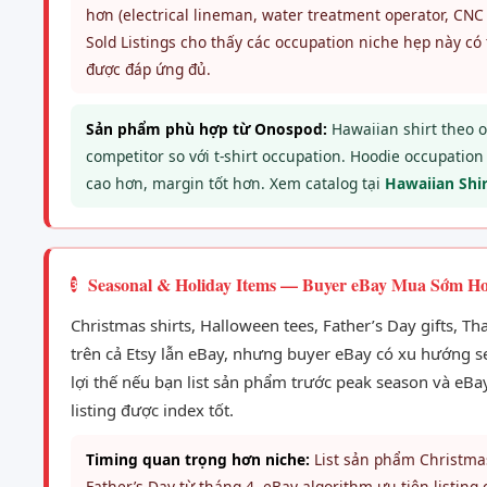
hơn (electrical lineman, water treatment operator, CN
Sold Listings cho thấy các occupation niche hẹp này có 
được đáp ứng đủ.
Sản phẩm phù hợp từ Onospod:
Hawaiian shirt theo o
competitor so với t-shirt occupation. Hoodie occupati
cao hơn, margin tốt hơn. Xem catalog tại
Hawaiian Shi
Seasonal & Holiday Items — Buyer eBay Mua Sớm Hơ
3
Christmas shirts, Halloween tees, Father’s Day gifts, T
trên cả Etsy lẫn eBay, nhưng buyer eBay có xu hướng s
lợi thế nếu bạn list sản phẩm trước peak season và eBay 
listing được index tốt.
Timing quan trọng hơn niche:
List sản phẩm Christmas
Father’s Day từ tháng 4. eBay algorithm ưu tiên listing 