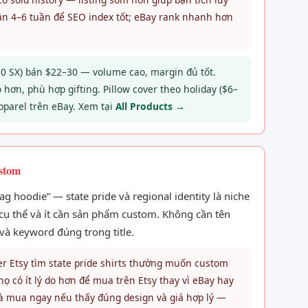
 cần 4–6 tuần để SEO index tốt; eBay rank nhanh hơn
10 SX) bán $22–30 — volume cao, margin đủ tốt.
hơn, phù hợp gifting. Pillow cover theo holiday ($6–
pparel trên eBay. Xem tại
All Products →
ustom
lag hoodie” — state pride và regional identity là niche
 cụ thể và ít cần sản phẩm custom. Không cần tên
và keyword đúng trong title.
r Etsy tìm state pride shirts thường muốn custom
 có ít lý do hơn để mua trên Etsy thay vì eBay hay
 và mua ngay nếu thấy đúng design và giá hợp lý —