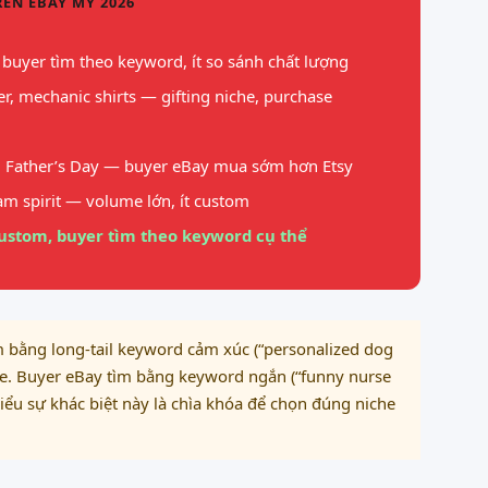
ÊN EBAY MỸ 2026
 buyer tìm theo keyword, ít so sánh chất lượng
er, mechanic shirts — gifting niche, purchase
, Father’s Day — buyer eBay mua sớm hơn Etsy
eam spirit — volume lớn, ít custom
custom, buyer tìm theo keyword cụ thể
m bằng long-tail keyword cảm xúc (“personalized dog
ue. Buyer eBay tìm bằng keyword ngắn (“funny nurse
 Hiểu sự khác biệt này là chìa khóa để chọn đúng niche