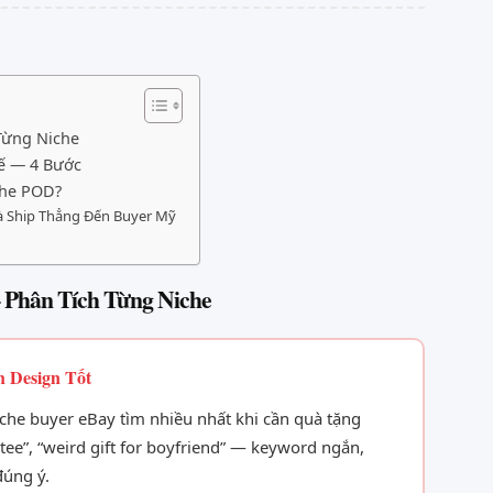
Từng Niche
Tế — 4 Bước
che POD?
à Ship Thẳng Đến Buyer Mỹ
 Phân Tích Từng Niche
h Design Tốt
niche buyer eBay tìm nhiều nhất khi cần quà tặng
 tee”, “weird gift for boyfriend” — keyword ngắn,
đúng ý.