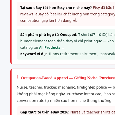
Tại sao eBay tốt hơn Etsy cho niche này?
Etsy đã bão h
reviews. eBay có ít seller chất lượng hơn trong categ
competition gap lớn hơn đáng kể.
Sản phẩm phù hợp từ Onospod:
T-shirt ($7–10 SX) bá
humor element toàn thân thay vì chỉ print ngực — khó
catalog tại
All Products →
Keyword ví dụ:
“funny retirement shirt men”, “sarcastic
Occupation-Based Apparel — Gifting Niche, Purchase
2
Nurse, teacher, trucker, mechanic, firefighter, police 
không phải mặc hàng ngày. Purchase intent cao, ít so sá
conversion rate tự nhiên cao hơn niche thông thường.
Gap thực tế trên eBay 2026:
Nurse và teacher shirts đã