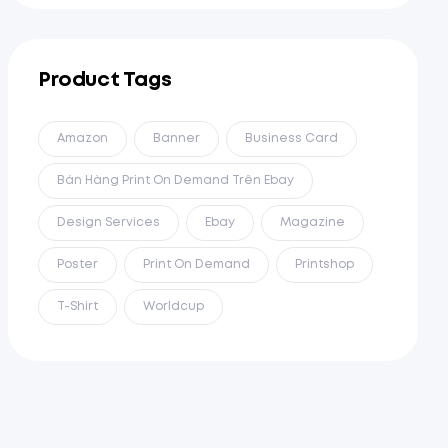
Product Tags
Amazon
Banner
Business Card
Bán Hàng Print On Demand Trên Ebay
Design Services
Ebay
Magazine
Poster
Print On Demand
Printshop
T-Shirt
Worldcup