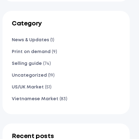
Category
News & Updates
(1)
Print on demand
(9)
Selling guide
(74)
Uncategorized
(19)
US/UK Market
(51)
Vietnamese Market
(83)
Recent posts