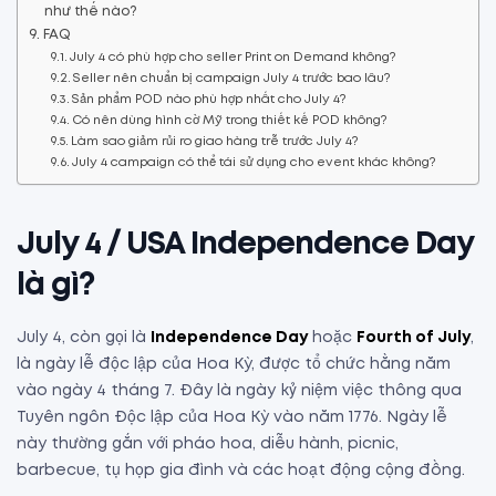
như thế nào?
FAQ
July 4 có phù hợp cho seller Print on Demand không?
Seller nên chuẩn bị campaign July 4 trước bao lâu?
Sản phẩm POD nào phù hợp nhất cho July 4?
Có nên dùng hình cờ Mỹ trong thiết kế POD không?
Làm sao giảm rủi ro giao hàng trễ trước July 4?
July 4 campaign có thể tái sử dụng cho event khác không?
July 4 / USA Independence Day
là gì?
July 4, còn gọi là
Independence Day
hoặc
Fourth of July
,
là ngày lễ độc lập của Hoa Kỳ, được tổ chức hằng năm
vào ngày 4 tháng 7. Đây là ngày kỷ niệm việc thông qua
Tuyên ngôn Độc lập của Hoa Kỳ vào năm 1776. Ngày lễ
này thường gắn với pháo hoa, diễu hành, picnic,
barbecue, tụ họp gia đình và các hoạt động cộng đồng.