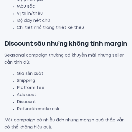
Màu sắc
Vị trí in/thêu
Độ dày nét chữ
Chi tiết nhỏ trong thiết kế thêu
Discount sâu nhưng không tính margin
Seasonal campaign thường có khuyến mãi, nhưng seller
cần tính đủ:
Giá sản xuất
Shipping
Platform fee
Ads cost
Discount
Refund/remake risk
Một campaign có nhiều đơn nhưng margin quá thấp vẫn
có thể không hiệu quả.