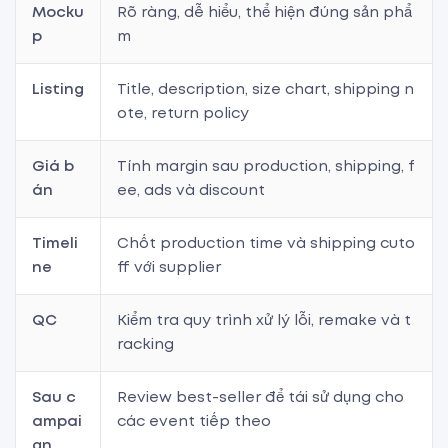
Mocku
Rõ ràng, dễ hiểu, thể hiện đúng sản phẩ
p
m
Listing
Title, description, size chart, shipping n
ote, return policy
Giá b
Tính margin sau production, shipping, f
án
ee, ads và discount
Timeli
Chốt production time và shipping cuto
ne
ff với supplier
QC
Kiểm tra quy trình xử lý lỗi, remake và t
racking
Sau c
Review best-seller để tái sử dụng cho
ampai
các event tiếp theo
gn