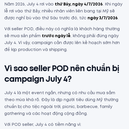
Năm 2026, July 4 rơi vào
thứ Bảy, ngày 4/7/2026
. Khi ngày
lễ rơi vào thứ Bảy, nhiều nhân viên liên bang tại Mỹ sẽ
được nghỉ bù vào thứ Sáu trước đó, tức
ngày 3/7/2026
.
Với seller POD, điều này có nghĩa là khách hàng thường
sẽ mua sản phẩm
trước ngày lễ
, không phải đúng ngày
July 4. Vì vậy, campaign cần được lên kế hoạch sớm hơn
để kịp production và shipping.
Vì sao seller POD nên chuẩn bị
campaign July 4?
July 4 là một event ngắn, nhưng có nhu cầu mua sắm
theo mùa khá rõ. Đây là dịp người tiêu dùng Mỹ thường
chuẩn bị cho tiệc ngoài trời, picnic, barbecue, family
gathering và các hoạt động cộng đồng.
Với POD seller, July 4 có tiềm năng vì: