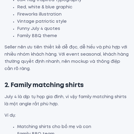
Red, white & blue graphic
Fireworks illustration
Vintage patriotic style
Funny July 4 quotes
Family BBQ theme
Seller nên ưu tiên thiết kế dễ đọc, dễ hiểu và phù hợp với
nhiều nhóm khách hàng. Với event seasonal, khách hàng
thường quyết định nhanh, nên mockup và thông điệp
cần rõ ràng.
2. Family matching shirts
July 4 là dịp tụ họp gia đình, vì vậy family matching shirts
là một angle rất phù hợp.
Ví dụ:
Matching shirts cho bố mẹ và con
Family BBQ team