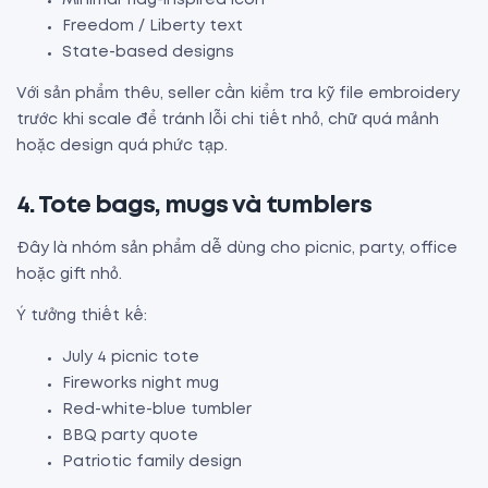
Freedom / Liberty text
State-based designs
Với sản phẩm thêu, seller cần kiểm tra kỹ file embroidery
trước khi scale để tránh lỗi chi tiết nhỏ, chữ quá mảnh
hoặc design quá phức tạp.
4. Tote bags, mugs và tumblers
Đây là nhóm sản phẩm dễ dùng cho picnic, party, office
hoặc gift nhỏ.
Ý tưởng thiết kế:
July 4 picnic tote
Fireworks night mug
Red-white-blue tumbler
BBQ party quote
Patriotic family design