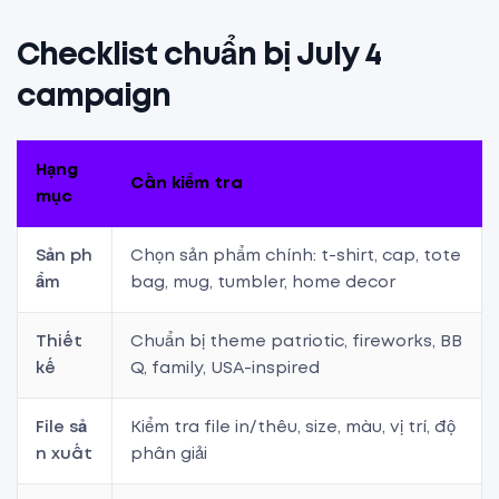
Checklist chuẩn bị July 4
campaign
Hạng
Cần kiểm tra
mục
Sản ph
Chọn sản phẩm chính: t-shirt, cap, tote
ẩm
bag, mug, tumbler, home decor
Thiết
Chuẩn bị theme patriotic, fireworks, BB
kế
Q, family, USA-inspired
File sả
Kiểm tra file in/thêu, size, màu, vị trí, độ
n xuất
phân giải