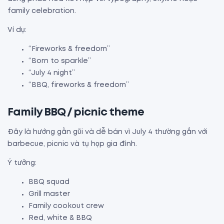
family celebration.
Ví dụ:
“Fireworks & freedom”
“Born to sparkle”
“July 4 night”
“BBQ, fireworks & freedom”
Family BBQ / picnic theme
Đây là hướng gần gũi và dễ bán vì July 4 thường gắn với
barbecue, picnic và tụ họp gia đình.
Ý tưởng:
BBQ squad
Grill master
Family cookout crew
Red, white & BBQ