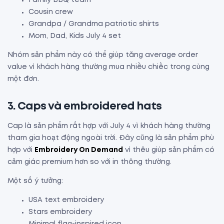
Cousin crew
Grandpa / Grandma patriotic shirts
Mom, Dad, Kids July 4 set
Nhóm sản phẩm này có thể giúp tăng average order
value vì khách hàng thường mua nhiều chiếc trong cùng
một đơn.
3. Caps và embroidered hats
Cap là sản phẩm rất hợp với July 4 vì khách hàng thường
tham gia hoạt động ngoài trời. Đây cũng là sản phẩm phù
hợp với
Embroidery On Demand
vì thêu giúp sản phẩm có
cảm giác premium hơn so với in thông thường.
Một số ý tưởng:
USA text embroidery
Stars embroidery
Minimal flag-inspired icon