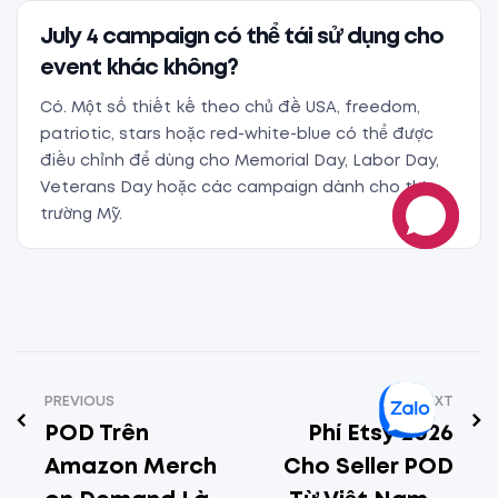
July 4 campaign có thể tái sử dụng cho
event khác không?
Có. Một số thiết kế theo chủ đề USA, freedom,
patriotic, stars hoặc red-white-blue có thể được
điều chỉnh để dùng cho Memorial Day, Labor Day,
Veterans Day hoặc các campaign dành cho thị
trường Mỹ.
PREVIOUS
NEXT
POD Trên
Phí Etsy 2026
Amazon Merch
Cho Seller POD