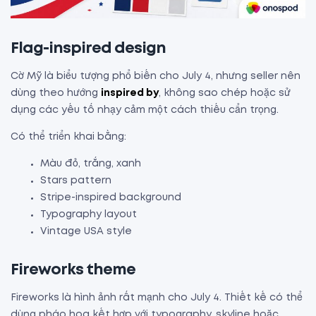
Flag-inspired design
Cờ Mỹ là biểu tượng phổ biến cho July 4, nhưng seller nên
dùng theo hướng
inspired by
, không sao chép hoặc sử
dụng các yếu tố nhạy cảm một cách thiếu cẩn trọng.
Có thể triển khai bằng:
Màu đỏ, trắng, xanh
Stars pattern
Stripe-inspired background
Typography layout
Vintage USA style
Fireworks theme
Fireworks là hình ảnh rất mạnh cho July 4. Thiết kế có thể
dùng pháo hoa kết hợp với typography, skyline hoặc