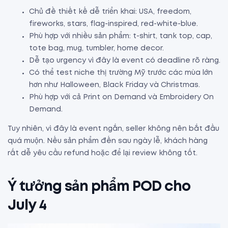
Chủ đề thiết kế dễ triển khai: USA, freedom,
fireworks, stars, flag-inspired, red-white-blue.
Phù hợp với nhiều sản phẩm: t-shirt, tank top, cap,
tote bag, mug, tumbler, home decor.
Dễ tạo urgency vì đây là event có deadline rõ ràng.
Có thể test niche thị trường Mỹ trước các mùa lớn
hơn như Halloween, Black Friday và Christmas.
Phù hợp với cả Print on Demand và Embroidery On
Demand.
Tuy nhiên, vì đây là event ngắn, seller không nên bắt đầu
quá muộn. Nếu sản phẩm đến sau ngày lễ, khách hàng
rất dễ yêu cầu refund hoặc để lại review không tốt.
Ý tưởng sản phẩm POD cho
July 4