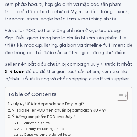
xem pháo hoa, tụ họp gia đình và mặc các sản phẩm
theo chủ đề patriotic như cờ Mỹ, màu đỏ – trắng – xanh,
freedom, stars, eagle hoặc family matching shirts.
Với seller POD, cơ hội không chỉ nằm ở việc tạo design
đẹp. Điều quan trọng hơn là chuẩn bị sớm sản phẩm, file
thiết kế, mockup, listing, giá bán và timeline fulfillment để
đơn hàng có thể được sản xuất và giao đúng thời điểm.
Seller nên bắt đầu chuẩn bị campaign July 4 trước ít nhất
3–4 tuần
để có đủ thời gian test sản phẩm, kiểm tra file
in/thêu, tối ưu listing và chốt shipping cutoff với supplier.
Table of Contents
July 4 / USA Independence Day là gì?
Vì sao seller POD nên chuẩn bị campaign July 4?
Ý tưởng sản phẩm POD cho July 4
1. Patriotic t-shirts
2. Family matching shirts
3. Caps và embroidered hats