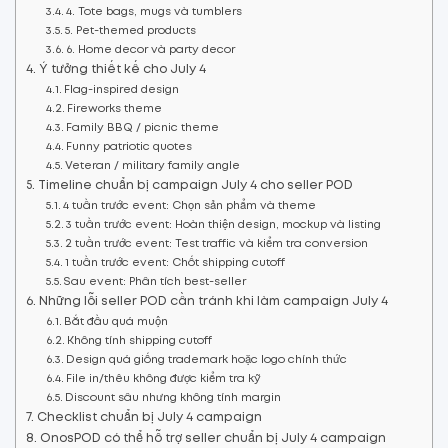
4. Tote bags, mugs và tumblers
5. Pet-themed products
6. Home decor và party decor
Ý tưởng thiết kế cho July 4
Flag-inspired design
Fireworks theme
Family BBQ / picnic theme
Funny patriotic quotes
Veteran / military family angle
Timeline chuẩn bị campaign July 4 cho seller POD
4 tuần trước event: Chọn sản phẩm và theme
3 tuần trước event: Hoàn thiện design, mockup và listing
2 tuần trước event: Test traffic và kiểm tra conversion
1 tuần trước event: Chốt shipping cutoff
Sau event: Phân tích best-seller
Những lỗi seller POD cần tránh khi làm campaign July 4
Bắt đầu quá muộn
Không tính shipping cutoff
Design quá giống trademark hoặc logo chính thức
File in/thêu không được kiểm tra kỹ
Discount sâu nhưng không tính margin
Checklist chuẩn bị July 4 campaign
OnosPOD có thể hỗ trợ seller chuẩn bị July 4 campaign