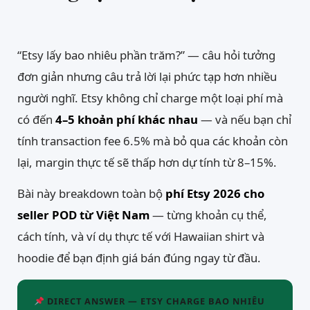
“Etsy lấy bao nhiêu phần trăm?” — câu hỏi tưởng
đơn giản nhưng câu trả lời lại phức tạp hơn nhiều
người nghĩ. Etsy không chỉ charge một loại phí mà
có đến
4–5 khoản phí khác nhau
— và nếu bạn chỉ
tính transaction fee 6.5% mà bỏ qua các khoản còn
lại, margin thực tế sẽ thấp hơn dự tính từ 8–15%.
Bài này breakdown toàn bộ
phí Etsy 2026 cho
seller POD từ Việt Nam
— từng khoản cụ thể,
cách tính, và ví dụ thực tế với Hawaiian shirt và
hoodie để bạn định giá bán đúng ngay từ đầu.
DIRECT ANSWER — ETSY CHARGE BAO NHIÊU