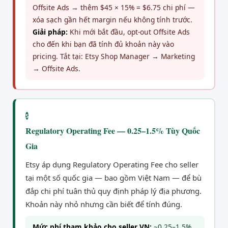
Offsite Ads → thêm $45 × 15% = $6.75 chi phí —
xóa sạch gần hết margin nếu không tính trước.
Giải pháp:
Khi mới bắt đầu, opt-out Offsite Ads
cho đến khi bạn đã tính đủ khoản này vào
pricing. Tắt tại: Etsy Shop Manager → Marketing
→ Offsite Ads.
5
Regulatory Operating Fee — 0.25–1.5% Tùy Quốc
Gia
Etsy áp dụng Regulatory Operating Fee cho seller
tại một số quốc gia — bao gồm Việt Nam — để bù
đắp chi phí tuân thủ quy định pháp lý địa phương.
Khoản này nhỏ nhưng cần biết để tính đúng.
Mức phí tham khảo cho seller VN:
~0.25–1.5%