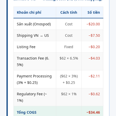
Khoản chi phí
Cách tính
Số tiền
Sản xuất (Onospod)
Cost
−$20.00
Shipping VN → US
Cost
−$7.50
Listing Fee
Fixed
−$0.20
Transaction Fee (6.
$62 × 6.5%
−$4.03
5%)
Payment Processing
($62 × 3%)
−$2.11
(3% + $0.25)
+ $0.25
Regulatory Fee (~
$62 × 1%
−$0.62
1%)
Tổng COGS
−$34.46