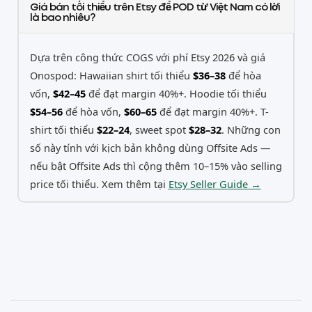
Giá bán tối thiểu trên Etsy để POD từ Việt Nam có lời
là bao nhiêu?
Dựa trên công thức COGS với phí Etsy 2026 và giá
Onospod: Hawaiian shirt tối thiểu
$36–38
để hòa
vốn,
$42–45
để đạt margin 40%+. Hoodie tối thiểu
$54–56
để hòa vốn,
$60–65
để đạt margin 40%+. T-
shirt tối thiểu
$22–24
, sweet spot
$28–32
. Những con
số này tính với kịch bản không dùng Offsite Ads —
nếu bật Offsite Ads thì cộng thêm 10–15% vào selling
price tối thiểu. Xem thêm tại
Etsy Seller Guide →