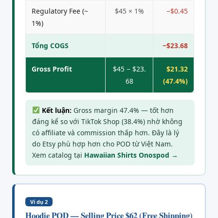
Regulatory Fee (~
$45 × 1%
−$0.45
1%)
Tổng COGS
−$23.68
Gross Profit
$45 − $23.
$21.32
68
(47.4%)
Kết luận:
Gross margin 47.4% — tốt hơn
đáng kể so với TikTok Shop (38.4%) nhờ không
có affiliate và commission thấp hơn. Đây là lý
do Etsy phù hợp hơn cho POD từ Việt Nam.
Xem catalog tại
Hawaiian Shirts Onospod →
Ví dụ 2
Hoodie POD — Selling Price $62 (Free Shipping)