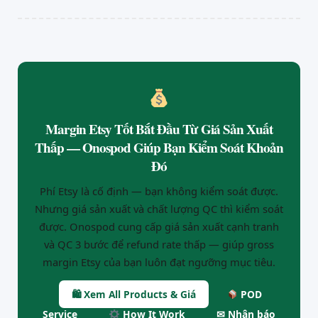
Margin Etsy Tốt Bắt Đầu Từ Giá Sản Xuất
Thấp — Onospod Giúp Bạn Kiểm Soát Khoản
Đó
Phí Etsy là cố định — bạn không kiểm soát được.
Nhưng giá sản xuất và chất lượng QC thì kiểm soát
được. Onospod cung cấp giá sản xuất cạnh tranh
và QC 3 bước để refund rate thấp — giúp gross
margin Etsy của bạn luôn đạt ngưỡng mục tiêu.
🛍 Xem All Products & Giá
POD
Service
How It Work
✉ Nhận báo