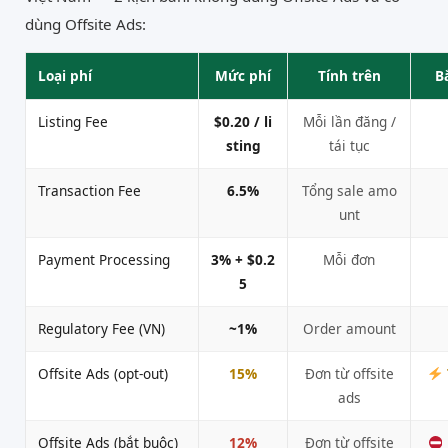
dùng Offsite Ads:
Loại phí
Mức phí
Tính trên
B
Listing Fee
$0.20 / li
Mỗi lần đăng /
sting
tái tục
Transaction Fee
6.5%
Tổng sale amo
unt
Payment Processing
3% + $0.2
Mỗi đơn
5
Regulatory Fee (VN)
~1%
Order amount
Offsite Ads (opt-out)
15%
Đơn từ offsite
ads
Offsite Ads (bắt buộc)
12%
Đơn từ offsite