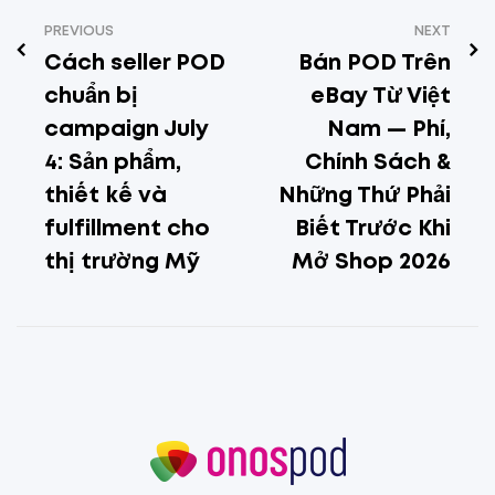
PREVIOUS
NEXT
Cách seller POD
Bán POD Trên
chuẩn bị
eBay Từ Việt
campaign July
Nam — Phí,
4: Sản phẩm,
Chính Sách &
thiết kế và
Những Thứ Phải
fulfillment cho
Biết Trước Khi
thị trường Mỹ
Mở Shop 2026