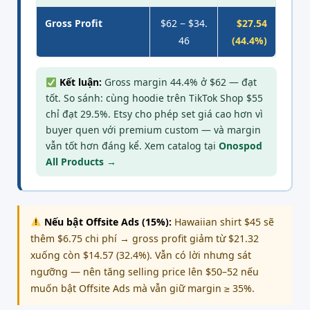
Gross Profit
$62 − $34.
$27.54
46
(44.4%)
Kết luận:
Gross margin 44.4% ở $62 — đạt
tốt. So sánh: cùng hoodie trên TikTok Shop $55
chỉ đạt 29.5%. Etsy cho phép set giá cao hơn vì
buyer quen với premium custom — và margin
vẫn tốt hơn đáng kể. Xem catalog tại
Onospod
All Products →
Nếu bật Offsite Ads (15%):
Hawaiian shirt $45 sẽ
thêm $6.75 chi phí → gross profit giảm từ $21.32
xuống còn $14.57 (32.4%). Vẫn có lời nhưng sát
ngưỡng — nên tăng selling price lên $50–52 nếu
muốn bật Offsite Ads mà vẫn giữ margin ≥ 35%.