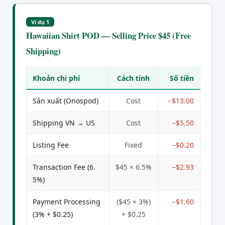
Ví dụ 1
Hawaiian Shirt POD — Selling Price $45 (Free
Shipping)
Khoản chi phí
Cách tính
Số tiền
Sản xuất (Onospod)
Cost
−$13.00
Shipping VN → US
Cost
−$5.50
Listing Fee
Fixed
−$0.20
Transaction Fee (6.
$45 × 6.5%
−$2.93
5%)
Payment Processing
($45 × 3%)
−$1.60
(3% + $0.25)
+ $0.25