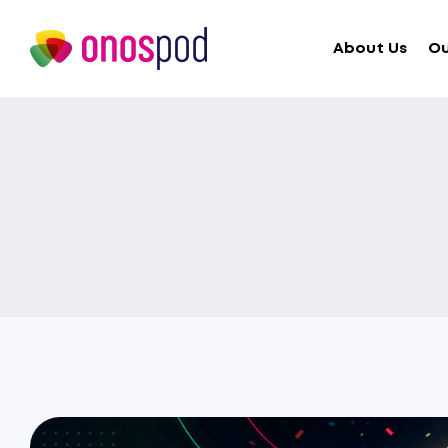
About Us
Ou