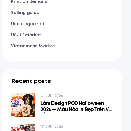
Print on demand
Selling guide
Uncategorized
US/UK Market
Vietnamese Market
Recent posts
17-JUN-2026
Làm Design POD Halloween
2026 — Màu Nào In Đẹp Trên Vải
Tối, Pattern Nào Bán Và Cách
Kết Hợp Spooky + Niche
17-JUN-2026
Identity