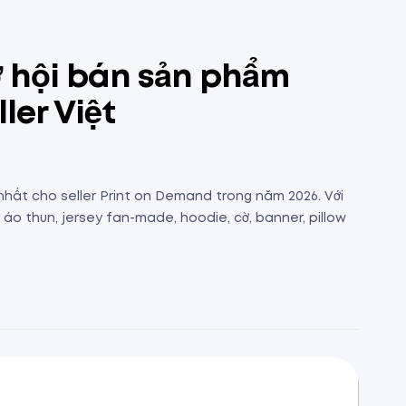
 hội bán sản phẩm
ler Việt
hất cho seller Print on Demand trong năm 2026. Với
o thun, jersey fan-made, hoodie, cờ, banner, pillow