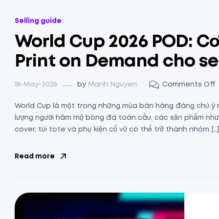
Selling guide
World Cup 2026 POD: Cơ
Print on Demand cho sel
18-May-2026
by
Manh Nguyen
Comments Off
World Cup là một trong những mùa bán hàng đáng chú ý n
lượng người hâm mộ bóng đá toàn cầu, các sản phẩm như á
cover, túi tote và phụ kiện cổ vũ có thể trở thành nhóm […]
Read more