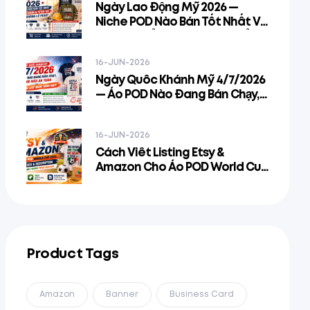
Ngày Lao Động Mỹ 2026 —
Niche POD Nào Bán Tốt Nhất Và
Cách Chuẩn Bị Từ Bây Giờ Để
Không Lỡ Peak
16-JUN-2026
Ngày Quốc Khánh Mỹ 4/7/2026
— Áo POD Nào Đang Bán Chạy,
Niche Nào An Toàn Và Phải List
Ngay Hôm Nay
16-JUN-2026
Cách Viết Listing Etsy &
Amazon Cho Áo POD World Cup
2026 — Title, Tags & Description
Để Rank Trong Peak Season
Product Tags
Amazon
Banner
Business Card