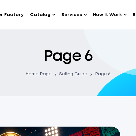
r Factory
Catalog
Services
How It Work
B
Page 6
Home Page
Selling Guide
Page 6