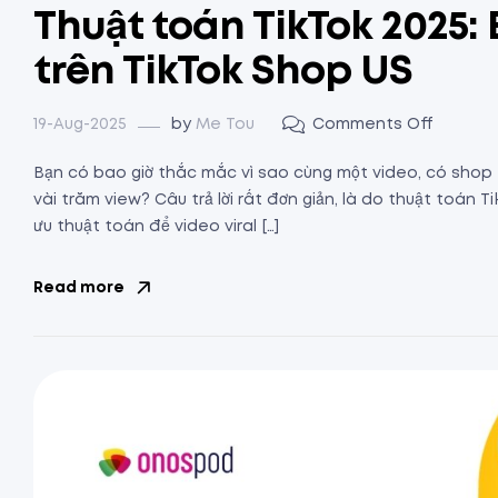
Thuật toán TikTok 2025: 
trên TikTok Shop US
19-Aug-2025
by
Me Tou
Comments Off
Bạn có bao giờ thắc mắc vì sao cùng một video, có shop 
vài trăm view? Câu trả lời rất đơn giản, là do thuật toán T
ưu thuật toán để video viral […]
Read more