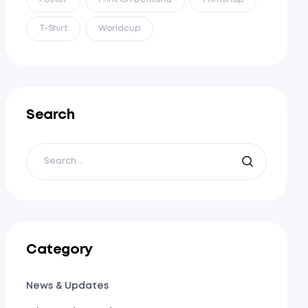
T-Shirt
Worldcup
Search
Category
News & Updates