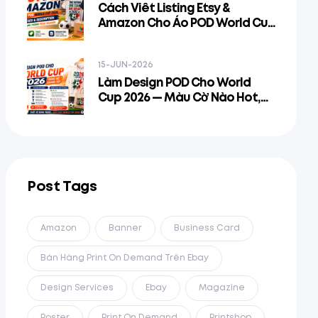
Cách Viết Listing Etsy &
Amazon Cho Áo POD World Cup
2026 — Title, Tags & Description
Để Rank Trong Peak Season
15-JUN-2026
Làm Design POD Cho World
Cup 2026 — Màu Cờ Nào Hot,
Pattern Nào Bán, Và Đường
Ranh Giới IP Ở Đâu
Post Tags
Amazon
Banner
Business Card
Bán Hàng Print On Demand Trên Ebay
Design Services
Ebay
Magazine
Poster
Print On Demand
Printshop