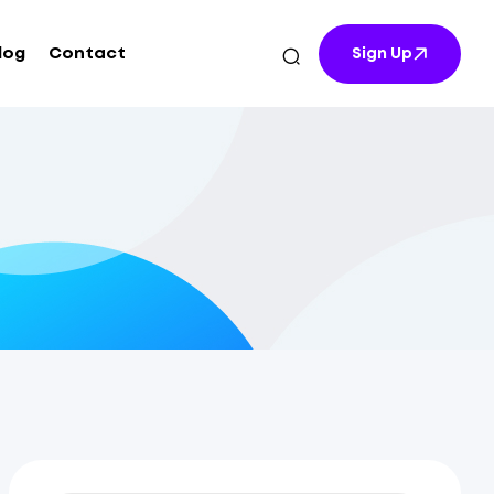
log
Contact
Sign Up