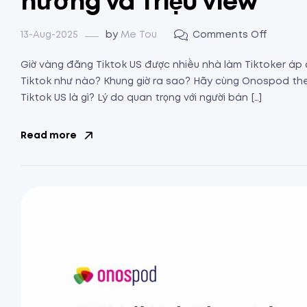
hướng và Triệu view
13-Aug-2025
by
Me Tou
Comments Off
Giờ vàng đăng Tiktok US được nhiều nhà làm Tiktoker áp 
Tiktok như nào? Khung giờ ra sao? Hãy cùng Onospod theo 
Tiktok US là gì? Lý do quan trọng với người bán […]
Read more