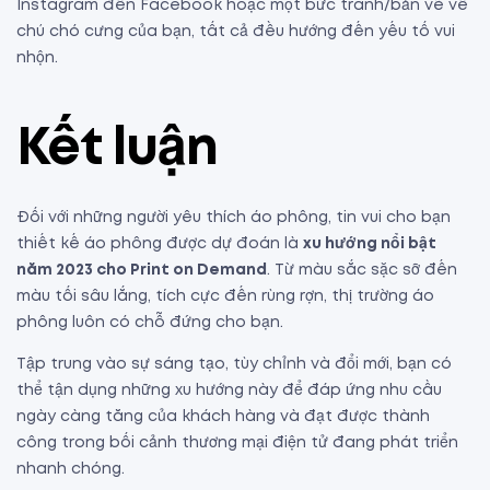
Instagram đến Facebook hoặc một bức tranh/bản vẽ về
chú chó cưng của bạn, tất cả đều hướng đến yếu tố vui
nhộn.
Kết luận
Đối với những người yêu thích áo phông, tin vui cho bạn
thiết kế áo phông được dự đoán là
xu hướng nổi bật
năm 2023 cho Print on Demand
.
Từ màu sắc sặc sỡ đến
màu tối sâu lắng, tích cực đến rùng rợn, thị trường áo
phông luôn có chỗ đứng cho bạn.
Tập trung vào sự sáng tạo, tùy chỉnh và đổi mới, bạn có
thể tận dụng những xu hướng này để đáp ứng nhu cầu
ngày càng tăng của khách hàng và đạt được thành
công trong bối cảnh thương mại điện tử đang phát triển
nhanh chóng.