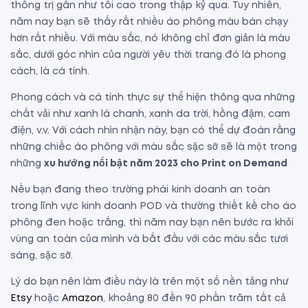
thống trị gần như tối cao trong thập kỷ qua. Tuy nhiên,
năm nay bạn sẽ thấy rất nhiều áo phông màu bán chạy
hơn rất nhiều. Với màu sắc, nó không chỉ đơn giản là màu
sắc, dưới góc nhìn của người yêu thời trang đó là phong
cách, là cá tính.
Phong cách và cá tính thực sự thể hiện thông qua những
chất vải như xanh lá chanh, xanh da trời, hồng đậm, cam
điện, v.v. Với cách nhìn nhận này, bạn có thể dự đoán rằng
những chiếc áo phông với màu sắc sặc sỡ sẽ là một trong
những
xu hướng nổi bật năm 2023 cho Print on Demand
Nếu bạn đang theo trường phái kinh doanh an toàn
trong lĩnh vực kinh doanh POD và thường thiết kế cho áo
phông đen hoặc trắng, thì năm nay bạn nên bước ra khỏi
vùng an toàn của mình và bắt đầu với các màu sắc tươi
sáng, sặc sỡ.
Lý do bạn nên làm điều này là trên một số nền tảng như
Etsy
hoặc
Amazon
, khoảng 80 đến 90 phần trăm tất cả