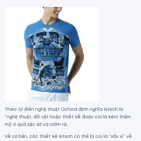
Theo từ điển nghệ thuật Oxford định nghĩa kitsch là
“nghệ thuật, đồ vật hoặc thiết kế được coi là kém thẩm
mỹ vì quá sặc sỡ và rườm rà.
Về cơ bản, các thiết kế kitsch có thể bị coi là “xấu xí” về