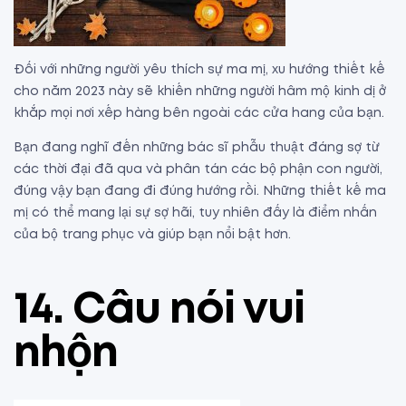
Đối với những người yêu thích sự ma mị, xu hướng thiết kế
cho năm 2023 này sẽ khiến những người hâm mộ kinh dị ở
khắp mọi nơi xếp hàng bên ngoài các cửa hang của bạn.
Bạn đang nghĩ đến những bác sĩ phẫu thuật đáng sợ từ
các thời đại đã qua và phân tán các bộ phận con người,
đúng vậy bạn đang đi đúng hướng rồi. Những thiết kế ma
mị có thể mang lại sự sợ hãi, tuy nhiên đấy là điểm nhấn
của bộ trang phục và giúp bạn nổi bật hơn.
14. Câu nói vui
nhộn