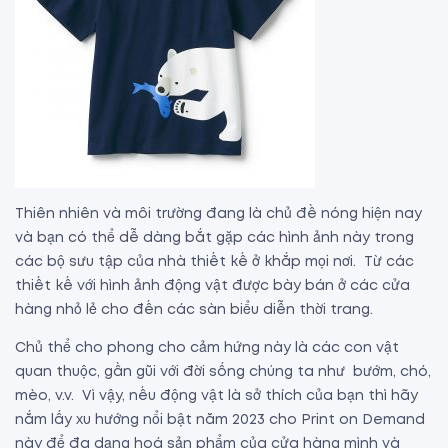
Thiên nhiên và môi trường đang là chủ đề nóng hiện nay
và bạn có thể dễ dàng bắt gặp các hình ảnh này trong
các bộ sưu tập của nhà thiết kế ở khắp mọi nơi. Từ các
thiết kế với hình ảnh động vật được bày bán ở các cửa
hàng nhỏ lẻ cho đến các sàn biểu diễn thời trang.
Chủ thể cho phong cho cảm hứng này là các con vật
quan thuộc, gần gũi với đời sống chúng ta như bướm, chó,
mèo, v.v. Vì vậy, nếu động vật là sở thích của bạn thì hãy
nắm lấy xu hướng nổi bật năm 2023 cho Print on Demand
này để đa dạng hoá sản phẩm của cửa hàng mình và