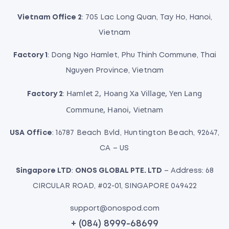
Vietnam Office 2
: 705 Lac Long Quan, Tay Ho, Hanoi,
Vietnam
Factory 1
: Dong Ngo Hamlet, Phu Thinh Commune, Thai
Nguyen Province, Vietnam
Hamlet 2, Hoang Xa Village, Yen Lang
Factory 2
:
Commune, Hanoi, Vietnam
USA Office
: 16787 Beach Bvld, Huntington Beach, 92647,
CA – US
Singapore LTD
:
ONOS GLOBAL PTE. LTD
– Address: 68
CIRCULAR ROAD, #02-01, SINGAPORE 049422
support@onospod.com
+ (084) 8999-68699