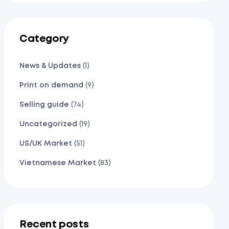
Category
News & Updates
(1)
Print on demand
(9)
Selling guide
(74)
Uncategorized
(19)
US/UK Market
(51)
Vietnamese Market
(83)
Recent posts