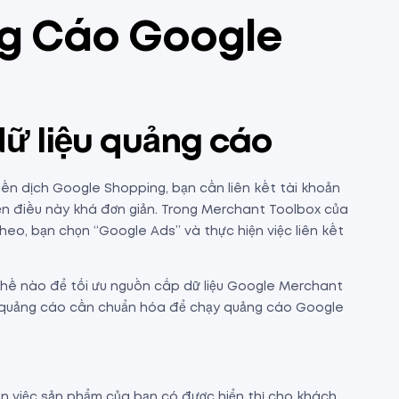
ng Cáo Google
dữ liệu quảng cáo
iến dịch Google Shopping, bạn cần liên kết tài khoản
ện điều này khá đơn giản. Trong Merchant Toolbox của
heo, bạn chọn “Google Ads” và thực hiện việc liên kết
 thế nào để tối ưu nguồn cấp dữ liệu Google Merchant
 quảng cáo cần chuẩn hóa để chạy quảng cáo Google
n việc sản phẩm của bạn có được hiển thị cho khách