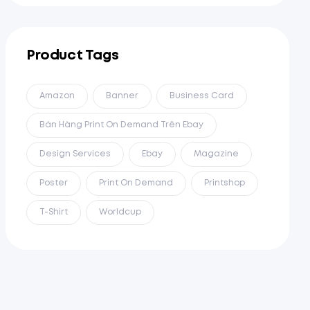
Product Tags
Amazon
Banner
Business Card
Bán Hàng Print On Demand Trên Ebay
Design Services
Ebay
Magazine
Poster
Print On Demand
Printshop
T-Shirt
Worldcup