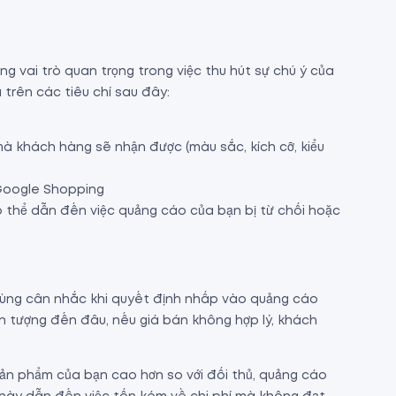
 vai trò quan trọng trong việc thu hút sự chú ý của
trên các tiêu chí sau đây:
à khách hàng sẽ nhận được (màu sắc, kích cỡ, kiểu
 Google Shopping
ó thể dẫn đến việc quảng cáo của bạn bị từ chối hoặc
dùng cân nhắc khi quyết định nhấp vào quảng cáo
 tượng đến đâu, nếu giá bán không hợp lý, khách
 sản phẩm của bạn cao hơn so với đối thủ, quảng cáo