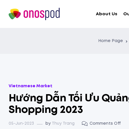
About Us
Ou
Home Page
Vietnamese Market
Hướng Dẫn Tối Ưu Quản
Shopping 2023
05-Jun-2023
by
Thuy Trang
Comments Off