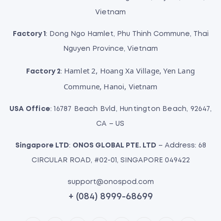
Vietnam
Factory 1
: Dong Ngo Hamlet, Phu Thinh Commune, Thai
Nguyen Province, Vietnam
Hamlet 2, Hoang Xa Village, Yen Lang
Factory 2
:
Commune, Hanoi, Vietnam
USA Office
: 16787 Beach Bvld, Huntington Beach, 92647,
CA – US
Singapore LTD
:
ONOS GLOBAL PTE. LTD
– Address: 68
CIRCULAR ROAD, #02-01, SINGAPORE 049422
support@onospod.com
+ (084) 8999-68699