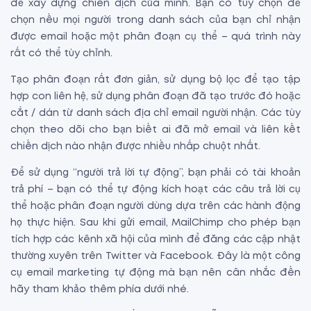
để xây dựng chiến dịch của mình. Bạn có tùy chọn để
chọn nếu mọi người trong danh sách của bạn chỉ nhận
được email hoặc một phân đoạn cụ thể – quá trình này
rất có thể tùy chỉnh.
Tạo phân đoạn rất đơn giản, sử dụng bộ lọc để tạo tập
hợp con liên hệ, sử dụng phân đoạn đã tạo trước đó hoặc
cắt / dán từ danh sách địa chỉ email người nhận. Các tùy
chọn theo dõi cho bạn biết ai đã mở email và liên kết
chiến dịch nào nhận được nhiều nhấp chuột nhất.
Để sử dụng “người trả lời tự động”, bạn phải có tài khoản
trả phí – bạn có thể tự động kích hoạt các câu trả lời cụ
thể hoặc phân đoạn người dùng dựa trên các hành động
họ thực hiện. Sau khi gửi email, MailChimp cho phép bạn
tích hợp các kênh xã hội của mình để đăng các cập nhật
thường xuyên trên Twitter và Facebook. Đây là một công
cụ email marketing tự động mà bạn nên cân nhắc đến
hãy tham khảo thêm phía dưới nhé.