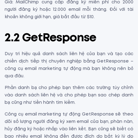
Giá: MailChimp cung cấp đăng ký miễn phí cho 2000
người đăng ký hoặc 12.000 email mỗi tháng. Đối với tài
khoản không giới hạn, giá bắt đầu từ $10.
2.2 GetResponse
Duy trì hiệu quả danh sách liên hệ của bạn và tạo các
chiến dịch tiếp thị chuyên nghiệp bằng GetResponse –
công cụ email marketing tự động mà bạn không nên bỏ
qua đâu.
Phần danh bạ cho phép bạn thêm các trường tùy chỉnh
vào danh sách liên hệ và cho phép bạn sao chép danh
bạ cũng như tiến hành tìm kiếm.
Công cụ email marketing tự động GetResponse sẽ theo
dõi số lượng người đăng ký xem email của bạn, phàn nàn,
hủy đăng ký hoặc nhấp vào liên kết. Bạn cũng sẽ biết có
bao nhiêu email không đến được đích do bất kỳ lý do