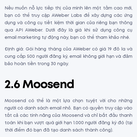
Nếu muốn nỗ lực tiếp thị của mình lên một tầm cao mới,
bạn có thể truy cập AWeber Labs để xây dựng các ứng
dụng và công cụ tiết kiệm thời gian của riêng bạn thông
qua API AWeber. Dưới đây là giá khi sử dụng công cụ
email marketing tự động này, bạn có thể tham khảo nhé.
Định giá: Gói hàng tháng của AWeber có giá 19 đô la và
cung cấp 500 người đăng ký, email không giới hạn và đảm
bảo hoàn tiền trong 30 ngày.
2.6 Moosend
Moosend có thể là một lựa chọn tuyệt vời cho những
người có danh sách email nhỏ. Bạn có quyền truy cập vào
tất cả các tính năng của Moosend và chỉ bắt đầu thanh
toán khi bạn vượt quá giới hạn 1.000 người đăng ký đó (tại
thời điểm đó bạn đã tạo danh sách thành công).