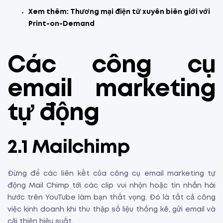
Xem thêm:
Thương mại điện tử xuyên biên giới
với
Print-on-Demand
Các công cụ
email marketing
tự động
2.1 Mailchimp
Đừng để các liên kết của công cụ email marketing tự
động Mail Chimp tới các clip vui nhộn hoặc tin nhắn hài
hước trên YouTube làm bạn thất vọng. Đó là tất cả công
việc kinh doanh khi thu thập số liệu thống kê, gửi email và
cải thiện hiệu suất.