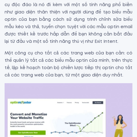
cụ độc đáo là nó đi kèm với một số tính năng phổ biến
như giao diện thân thiện với người dùng để tạo biểu mẫu
optin của bạn bằng cách sử dụng trình chỉnh sửa biểu
mẫu kéo và thả, tuyển chọn tuyệt vời các mẫu optin email
được thiết kế trước hấp dẫn để bạn không cần bắt đầu
lại từ đầu và một số tính năng thú vị như Exit Intent.
Một công cụ cho tất cả các trang web của bạn cần: có
thể quản lý tất cả các biểu mẫu optin của mình, trên thực
tế, lập kế hoạch toàn bộ chiến lược tiếp thị optin cho tất
cả các trang web của bạn, từ một giao diện duy nhất.