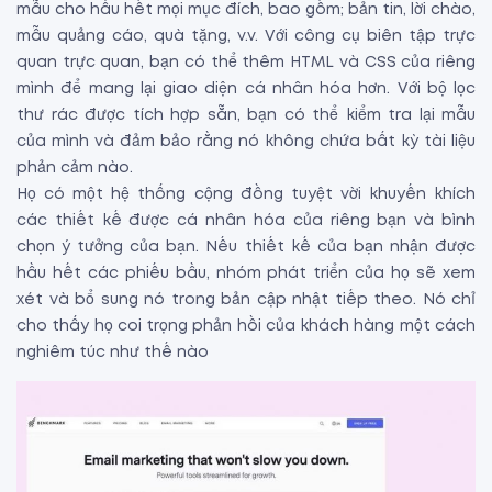
mẫu cho hầu hết mọi mục đích, bao gồm; bản tin, lời chào,
mẫu quảng cáo, quà tặng, v.v. Với công cụ biên tập trực
quan trực quan, bạn có thể thêm HTML và CSS của riêng
mình để mang lại giao diện cá nhân hóa hơn. Với bộ lọc
thư rác được tích hợp sẵn, bạn có thể kiểm tra lại mẫu
của mình và đảm bảo rằng nó không chứa bất kỳ tài liệu
phản cảm nào.
Họ có một hệ thống cộng đồng tuyệt vời khuyến khích
các thiết kế được cá nhân hóa của riêng bạn và bình
chọn ý tưởng của bạn. Nếu thiết kế của bạn nhận được
hầu hết các phiếu bầu, nhóm phát triển của họ sẽ xem
xét và bổ sung nó trong bản cập nhật tiếp theo. Nó chỉ
cho thấy họ coi trọng phản hồi của khách hàng một cách
nghiêm túc như thế nào