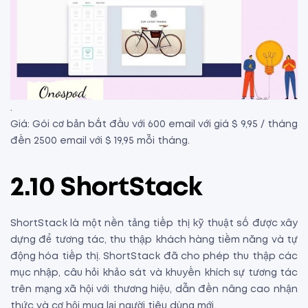
.
Giá: Gói cơ bản bắt đầu với 600 email với giá $ 9,95 / tháng
đến 2500 email với $ 19,95 mỗi tháng.
2.10 ShortStack
ShortStack là một nền tảng tiếp thị kỹ thuật số được xây
dựng để tương tác, thu thập khách hàng tiềm năng và tự
động hóa tiếp thị. ShortStack đã cho phép thu thập các
mục nhập, câu hỏi khảo sát và khuyến khích sự tương tác
trên mạng xã hội với thương hiệu, dẫn đến nâng cao nhận
thức và cơ hội mua lại người tiêu dùng mới.