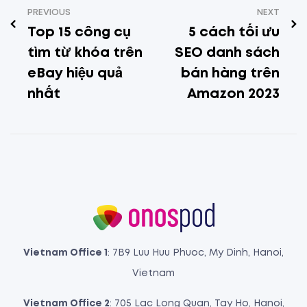
PREVIOUS
NEXT
Top 15 công cụ
5 cách tối ưu
tìm từ khóa trên
SEO danh sách
eBay hiệu quả
bán hàng trên
nhất
Amazon 2023
Vietnam Office 1
: 7B9 Luu Huu Phuoc, My Dinh, Hanoi,
Vietnam
Vietnam Office 2
: 705 Lac Long Quan, Tay Ho, Hanoi,